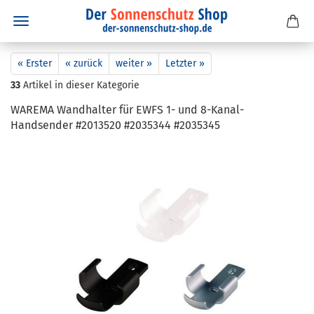
« Erster
« zurück
weiter »
Letzter »
33
Artikel in dieser Kategorie
WA­RE­MA Wand­hal­ter für EWFS 1- und 8-​Kanal-
Handsender #2013520 #2035344 #2035345