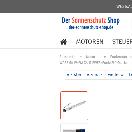
WhatsAp
MOTOREN
STEUE
»
»
Startseite
Motoren
Funkmotoren
WAREMA W-ZM 12/17 EWFS-Funk-ZIP-Markisen
« Erster
« zurück
weiter »
L