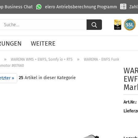
p Business Chat
elero Antriebsberechnung Programm
Zah
Suche...
RUNGEN
WEITERE
»
»
WAREMA WMS + EWFS, Somfy io + RTS
WAREMA - EWFS Funkmotor (Bec
motor #617660
WA­
EWFS
25
Artikel in dieser Kategorie
etzter »
Mar
Art.Nr.:
Lieferze