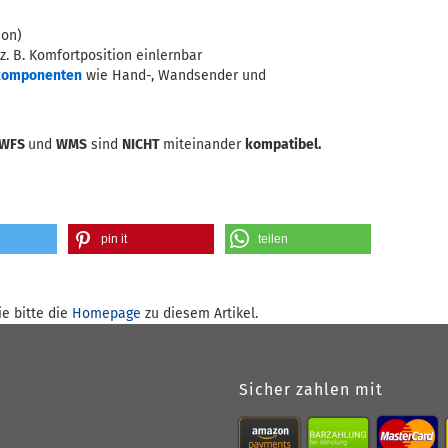
ion)
z. B. Komfortposition einlernbar
komponenten
wie Hand-, Wandsender und
EWFS
und
WMS
sind
NICHT
miteinander
kompatibel.
pin it
teilen
e bitte die
Homepage
zu diesem Artikel.
Sicher zahlen mit