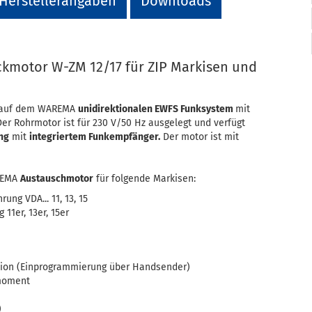
Herstellerangaben
Downloads
motor W-ZM 12/17 für ZIP Markisen und
 auf dem WAREMA
unidirektionalen EWFS Funksystem
mit
er Rohrmotor ist für 230 V/50 Hz ausgelegt und verfügt
ng
mit
integriertem Funkempfänger.
Der motor ist mit
AREMA
Austauschmotor
für folgende Markisen:
rung VDA... 11, 13, 15
 11er, 13er, 15er
tion (Einprogrammierung über Handsender)
moment
)