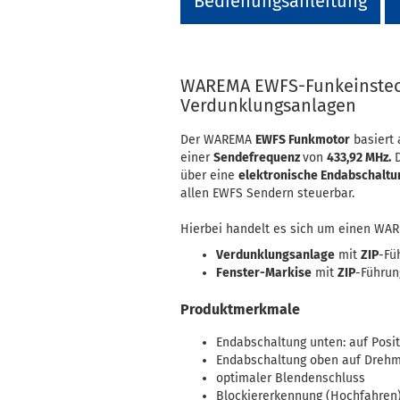
Bedienungsanleitung
WAREMA EWFS-Funkeinsteck
Verdunklungsanlagen
Der WAREMA
EWFS Funkmotor
basiert
einer
Sendefrequenz
von
433,92 MHz.
D
über eine
elektronische Endabschaltu
allen EWFS Sendern steuerbar.
Hierbei handelt es sich um einen W
Verdunklungsanlage
mit
ZIP
-Füh
Fenster-Markise
mit
ZIP
-Führung
Produktmerkmale
Endabschaltung unten: auf Posi
Endabschaltung oben auf Dreh
optimaler Blendenschluss
Blockiererkennung (Hochfahren