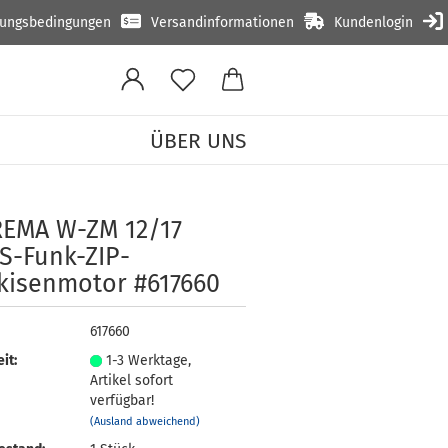
lungsbedingungen
Versandinformationen
Kundenlogin
ÜBER UNS
»
ker)
RE­MA W-ZM 12/17
-​Funk-ZIP-
kisenmotor #617660
617660
it:
1-3 Werktage,
Artikel sofort
verfügbar!
(Ausland abweichend)