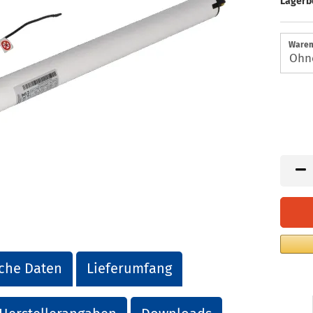
Lagerb
Warem
che Daten
Lieferumfang