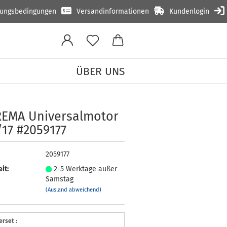
lungsbedingungen
Versandinformationen
Kundenlogin
ÜBER UNS
77
E­MA Uni­ver­sal­mo­tor
/17 #2059177
2059177
it:
2-5 Werktage außer
Samstag
(Ausland abweichend)
rset :