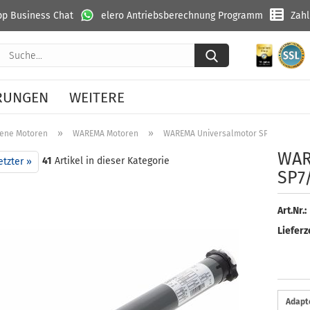
p Business Chat
elero Antriebsberechnung Programm
Zah
Suche...
RUNGEN
WEITERE
»
»
ene Motoren
WAREMA Motoren
WAREMA Universalmotor SP7/17 #20591
WA­R
41
Artikel in dieser Kategorie
etzter »
SP7
Art.Nr.:
Lieferze
Adapte