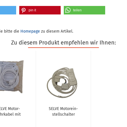
pin it
teilen
e bitte die
Homepage
zu diesem Artikel.
Zu diesem Produkt empfehlen wir Ihnen:
ELVE Mo­tor­
SELVE Mo­tor­ein­
hr­ka­bel mit
stell­schal­ter
­ter­stel­lung
mit Netz­ste­cker
 Schnell­ver­
mit Ras­ter­stel­