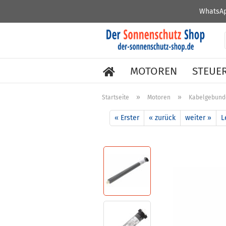
WhatsAp
MOTOREN
STEUE
»
»
Startseite
Motoren
Kabelgebund
« Erster
« zurück
weiter »
L