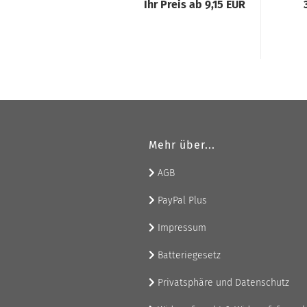
Ihr Preis ab 9,15 EUR
#290548
bi
#290549
m
#290556
#290558
#290559
Mehr über...
AGB
PayPal Plus
Impressum
Batteriegesetz
Privatsphäre und Datenschutz