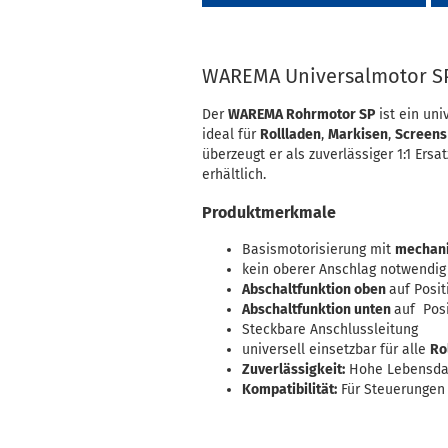
WAREMA Universalmotor SP
Der
WAREMA Rohrmotor SP
ist ein uni
ideal für
Rollladen
,
Markisen
,
Screens
überzeugt er als zuverlässiger 1:1 Ersa
erhältlich.
Produktmerkmale
Basismotorisierung mit
mechani
kein oberer Anschlag notwendig
Abschaltfunktion oben
auf Posit
Abschaltfunktion unten
auf Posi
Steckbare Anschlussleitung
universell einsetzbar für alle
Ro
Zuverlässigkeit:
Hohe Lebensdau
Kompatibilität:
Für Steuerungen 