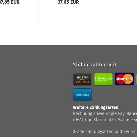
37,65 EUR
37,65 EUR
n­dungs­klem­
lung, mit
en #290100
Schnell­ver­bin­
dungs­klem­men
#290101...
Sicher zahlen mit
Weitere Zahlungsarten:
Rechnung sowie Apple Pay, Bancont
iDEAL und Klarna über Mollie – s
Alle Zahlungsarten und Bedin