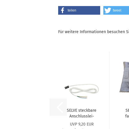
teilen
tweet
Für weitere Informationen besuchen Si
SELVE steck­ba­re
S
An­schluss­lei­
fa
tung 4-​adrig
Ras
UVP 9,20 EUR
#290545
und