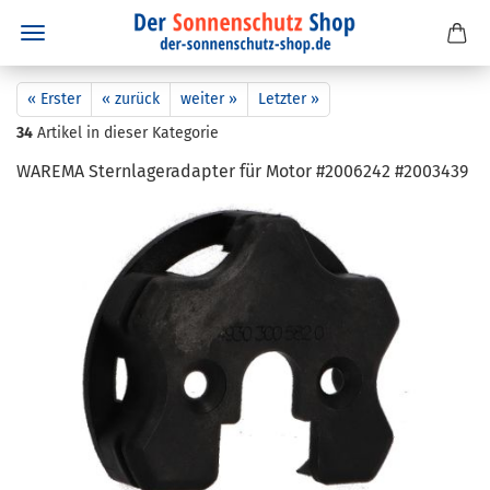
« Erster
« zurück
weiter »
Letzter »
34
Artikel in dieser Kategorie
WA­RE­MA Stern­la­ger­ad­ap­ter für Motor #2006242 #2003439