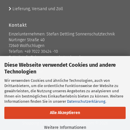
Lieferung, Versand und Zoll
Kontakt
Einzelunternehmen: Stefan Dettling Sonnenschutztechnik
Nürtinger Straße 40
72649 Wolfschlugen
Telefon: +49 7022 30424 -10
E-Mail: info@der-sonnenschutz-shop.de
Diese Webseite verwendet Cookies und andere
Technologien
Kontaktformular
Wir verwenden Cookies und ähnliche Technologien, auch von
Standort
Drittanbietern, um die ordentliche Funktionsweise der Website zu
gewährleisten, die Nutzung unseres Angebotes zu analysieren und
Ansprechpartner
Ihnen ein bestmögliches Einkaufserlebnis bieten zu können. Weitere
Informationen finden Sie in unserer
Datenschutzerklärung
.
Alle Akzeptieren
Shopping Cart Solution
by Gambio.com © 2026
Weitere Informationen
Cookie Einstellungen