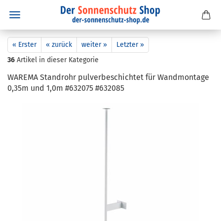
« Erster
« zurück
weiter »
Letzter »
36
Artikel in dieser Kategorie
WA­RE­MA Stand­rohr pul­ver­be­schich­tet für Wand­mon­ta­ge
0,35m und 1,0m #632075 #632085