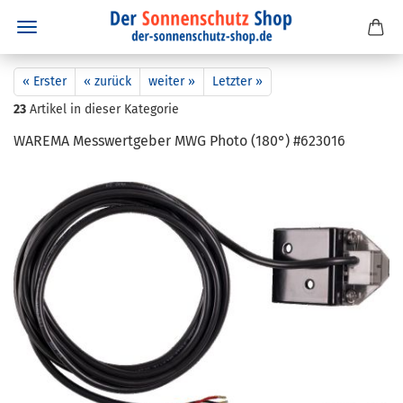
« Erster
« zurück
weiter »
Letzter »
23
Artikel in dieser Kategorie
WA­RE­MA Mess­wert­ge­ber MWG Photo (180°) #623016