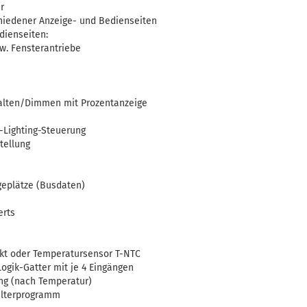
r
chiedener Anzeige- und Bedienseiten
dienseiten:
w. Fensterantriebe
halten/Dimmen mit Prozentanzeige
Lighting-Steuerung
tellung
geplätze (Busdaten)
erts
ntakt oder Temperatursensor T-NTC
gik-Gatter mit je 4 Eingängen
ung (nach Temperatur)
alterprogramm