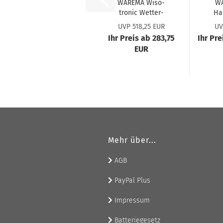
WA­RE­MA Wiso­
WA
tro­nic Wet­ter­
Ha
sta­ti­on Mul­ti­
UVP 518,25 EUR
UV
sen­se #1002824
Ihr Preis ab 283,75
Ihr Pr
EUR
Mehr über...
AGB
PayPal Plus
Impressum
Batteriegesetz