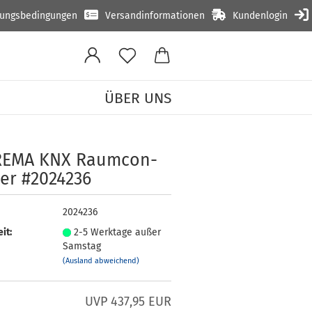
lungsbedingungen
Versandinformationen
Kundenlogin
ÜBER UNS
NX Raumcontroller #2024236
RE­MA KNX Raum­con­
­ler #2024236
2024236
it:
2-5 Werktage außer
Samstag
(Ausland abweichend)
UVP 437,95 EUR