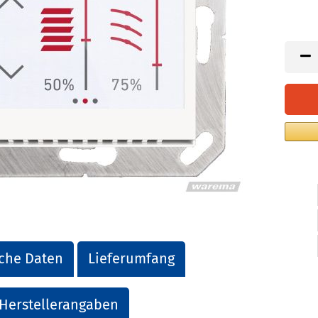
che Daten
Lieferumfang
Herstellerangaben