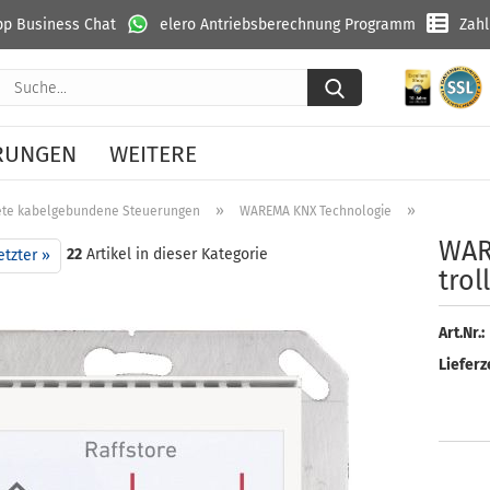
p Business Chat
elero Antriebsberechnung Programm
Zah
Suche...
RUNGEN
WEITERE
»
»
ete kabelgebundene Steuerungen
WAREMA KNX Technologie
WAREMA K
WA­
22
Artikel in dieser Kategorie
etzter »
trol
Art.Nr.:
Lieferze