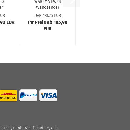
WFS
WA­RE­MA EWFS
er
Wand­sen­der
244
plus #2031245
EUR
UVP 173,75 EUR
(#1002646)
,90 EUR
Ihr Preis ab 105,90
)
EUR
act, Bank transfer, Billie, eps,