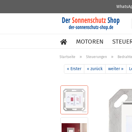
WhatsAp
MOTOREN
STEUE
»
»
Startseite
Steuerungen
Bedraht
« Erster
« zurück
weiter »
L