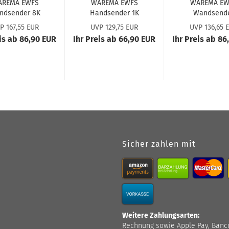
­RE­MA EWFS
WA­RE­MA EWFS
WA­RE­MA E
nd­sen­der 8K
Hand­sen­der 1K
Wand­sen­d
#2035341
#2035338
basic #2031
P 167,55 EUR
UVP 129,75 EUR
UVP 136,65 
#2035342
#2035339
(#2007455
eis ab 86,90 EUR
Ihr Preis ab 66,90 EUR
Ihr Preis ab 86
#2035343
#2035340
#1002645
Sicher zahlen mit
Weitere Zahlungsarten:
Rechnung sowie Apple Pay, Bancont