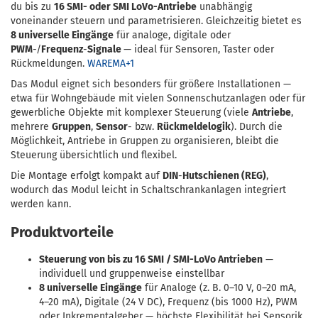
du bis zu
16 SMI- oder SMI LoVo-Antriebe
unabhängig
voneinander steuern und parametrisieren. Gleichzeitig bietet es
8 universelle Eingänge
für analoge, digitale oder
PWM
-/
Frequenz
-
Signale
— ideal für Sensoren, Taster oder
Rückmeldungen.
WAREMA+1
Das Modul eignet sich besonders für größere Installationen —
etwa für Wohngebäude mit vielen Sonnenschutzanlagen oder für
gewerbliche Objekte mit komplexer Steuerung (viele
Antriebe
,
mehrere
Gruppen
,
Sensor
- bzw.
Rückmeldelogik
). Durch die
Möglichkeit, Antriebe in Gruppen zu organisieren, bleibt die
Steuerung übersichtlich und flexibel.
Die Montage erfolgt kompakt auf
DIN
-
Hutschienen (REG)
,
wodurch das Modul leicht in Schaltschrankanlagen integriert
werden kann.
Produktvorteile
Steuerung von bis zu 16 SMI / SMI-LoVo Antrieben
—
individuell und gruppenweise einstellbar
8 universelle Eingänge
für Analoge (z. B. 0–10 V, 0–20 mA,
4–20 mA), Digitale (24 V DC), Frequenz (bis 1000 Hz), PWM
oder Inkrementalgeber — höchste Flexibilität bei Sensorik