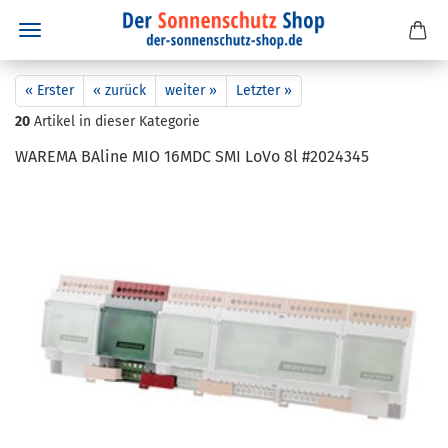
« Erster
« zurück
weiter »
Letzter »
20
Artikel in dieser Kategorie
WA­RE­MA BA­li­ne MIO 16MDC SMI LoVo 8l #2024345