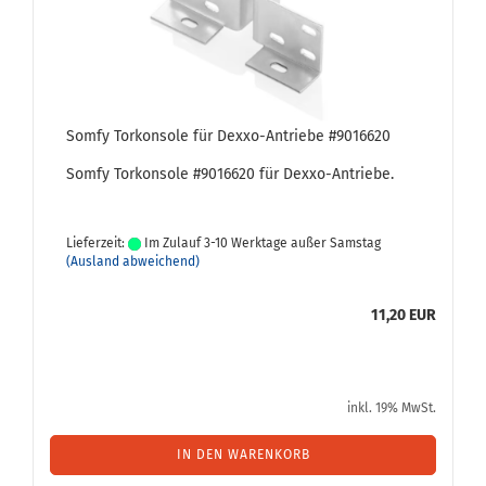
Somfy Tor­kon­so­le für Dexxo-​​An­trie­be #9016620
Somfy Tor­kon­so­le #9016620 für Dexxo-​Antriebe.
Lieferzeit:
Im Zulauf 3-10 Werktage außer Samstag
(Ausland abweichend)
11,20 EUR
inkl. 19% MwSt.
IN DEN WARENKORB