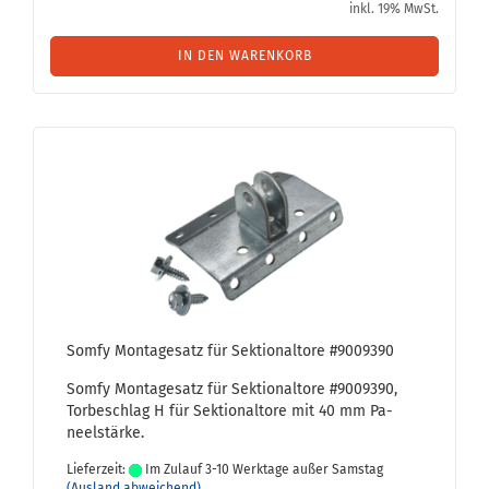
inkl. 19% MwSt.
IN DEN WARENKORB
Somfy Mon­ta­ge­s­atz für Sek­tio­nal­to­re #9009390
Somfy Mon­ta­ge­s­atz für Sek­tio­nal­to­re #9009390,
Tor­be­schlag H für Sek­tio­nal­to­re mit 40 mm Pa­
neel­stär­ke.
Lieferzeit:
Im Zulauf 3-10 Werktage außer Samstag
(Ausland abweichend)