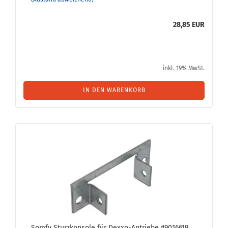
28,85 EUR
inkl. 19% MwSt.
IN DEN WARENKORB
Somfy Sturz­kon­so­le für Dexxo-​​An­trie­be #9016619