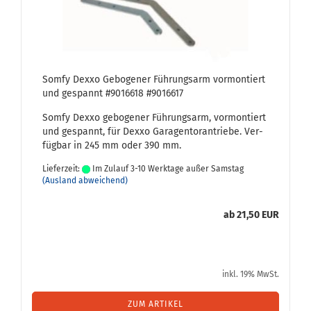
Somfy Dexxo Ge­bo­ge­ner Füh­rungs­arm vor­mon­tiert
und ge­spannt #9016618 #9016617
Somfy Dexxo ge­bo­ge­ner Füh­rungs­arm, vor­mon­tiert
und ge­spannt, für Dexxo Ga­ra­gen­tor­an­trie­be. Ver­
füg­bar in 245 mm oder 390 mm.
Lieferzeit:
Im Zulauf 3-10 Werktage außer Samstag
(Ausland abweichend)
ab 21,50 EUR
inkl. 19% MwSt.
ZUM ARTIKEL