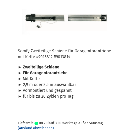
Somfy Zwei­tei­li­ge Schie­ne für Ga­ra­gen­tor­an­trie­be
mit Kette #9013812 #9013814
► Zwei­tei­li­ge Schie­ne
►
Für Ga­ra­gen­tor­an­trie­be
►
Mit Kette
► 2,9 m oder 3,5 m aus­wähl­bar
►
Vor­mon­tiert und ge­spannt
►
für bis zu 20 Zy­klen pro Tag
Lieferzeit:
Im Zulauf 3-10 Werktage außer Samstag
(Ausland abweichend)