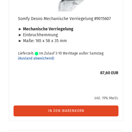
Somfy Dexxo Me­cha­ni­sche Ver­rie­ge­lung #9015607
► Me­cha­ni­sche Ver­rie­ge­lung
►
Ein­bruch­hem­mung
►
Maße: 165 x 58 x 35 mm
Lieferzeit:
Im Zulauf 3-10 Werktage außer Samstag
(Ausland abweichend)
87,60 EUR
inkl. 19% MwSt.
IN DEN WARENKORB