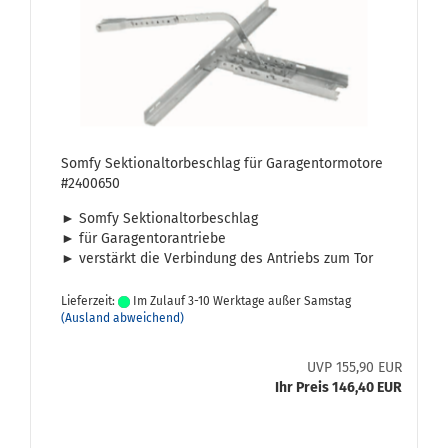
Somfy Sek­tio­nal­tor­be­schlag für Ga­ra­gen­tor­mo­to­re
#2400650
► Somfy Sek­tio­nal­tor­be­schlag
► für Ga­ra­gen­tor­an­trie­be
► ver­stärkt die Ver­bin­dung des An­triebs zum Tor
Lieferzeit:
Im Zulauf 3-10 Werktage außer Samstag
(Ausland abweichend)
UVP 155,90 EUR
Ihr Preis 146,40 EUR