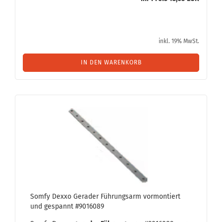
inkl. 19% MwSt.
IN DEN WARENKORB
Somfy Dexxo Ge­ra­der Füh­rungs­arm vor­mon­tiert
und ge­spannt #9016089