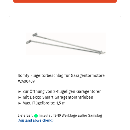
Somfy Flü­gel­tor­be­schlag für Ga­ra­gen­tor­mo­to­re
#2400459
►
Zur Öff­nung von 2-​flügeligen Ga­ra­gen­to­ren
►
mit Dexxo Smart Ga­ra­gen­tor­an­trie­ben
►
Max. Flü­gel­brei­te: 1,5 m
Lieferzeit:
Im Zulauf 3-10 Werktage außer Samstag
(Ausland abweichend)