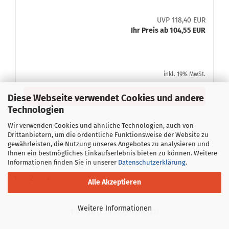
UVP 118,40 EUR
Ihr Preis ab 104,55 EUR
inkl. 19% MwSt.
ZUM ARTIKEL
Diese Webseite verwendet Cookies und andere
Technologien
Wir verwenden Cookies und ähnliche Technologien, auch von
Drittanbietern, um die ordentliche Funktionsweise der Website zu
gewährleisten, die Nutzung unseres Angebotes zu analysieren und
Sortieren nach
pro Seite
Sortieren nach
20 pro Seite
Ihnen ein bestmögliches Einkaufserlebnis bieten zu können. Weitere
Informationen finden Sie in unserer
Datenschutzerklärung
.
1
2
»
Alle Akzeptieren
Weitere Informationen
1
bis
20
(von insgesamt
21
)