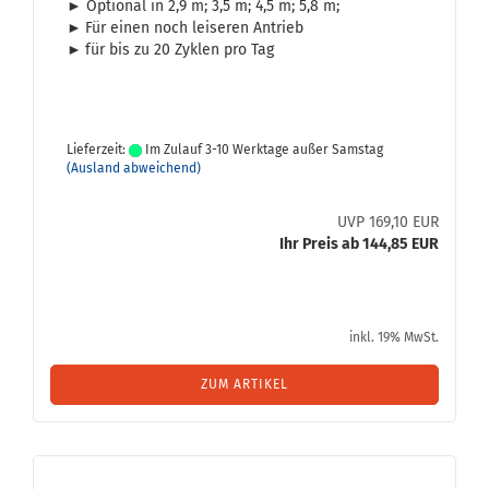
► Op­tio­nal in 2,9 m; 3,5 m; 4,5 m; 5,8 m;
►
Für einen noch lei­se­ren An­trieb
►
für bis zu 20 Zy­klen pro Tag
Lieferzeit:
Im Zulauf 3-10 Werktage außer Samstag
(Ausland abweichend)
UVP 169,10 EUR
Ihr Preis ab 144,85 EUR
inkl. 19% MwSt.
ZUM ARTIKEL