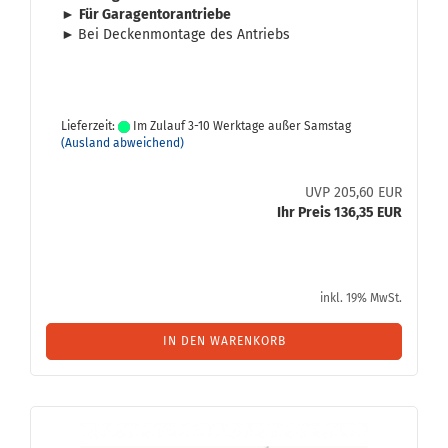
►
Für Ga­ra­gen­tor­an­trie­be
►
Bei De­cken­mon­ta­ge des An­triebs
Lieferzeit:
Im Zulauf 3-10 Werktage außer Samstag
(Ausland abweichend)
UVP 205,60 EUR
Ihr Preis 136,35 EUR
inkl. 19% MwSt.
IN DEN WARENKORB