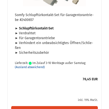
Somfy Schlupftürkontakt-​​Set für Ga­ra­gen­tor­an­trie­
be #2400657
► Schlupftürkontakt-​Set
►
Ver­drah­tet
►
Für Ga­ra­gen­tor­an­trie­be
►
Ver­hin­dert ein un­be­ab­sich­tig­tes Öff­nen/Schlie­
ßen
►
Si­cher­heits­zu­be­hör
Lieferzeit:
Im Zulauf 3-10 Werktage außer Samstag
(Ausland abweichend)
76,45 EUR
inkl. 19% MwSt.