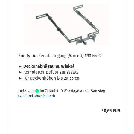
Somfy De­cken­ab­hän­gung (Win­kel) #9014462
► De­cken­ab­häg­nung, Win­kel
►
Kom­plet­ter Be­fes­ti­gungs­satz
►
Für
De­cken­hö­hen bis zu 55 cm
Lieferzeit:
Im Zulauf 3-10 Werktage außer Samstag
(Ausland abweichend)
50,65 EUR