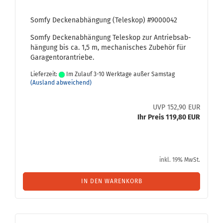
Somfy De­cken­ab­hän­gung (Te­le­skop) #9000042
Somfy De­cken­ab­hän­gung Te­le­skop zur An­triebs­ab­
hän­gung bis ca. 1,5 m, me­cha­ni­sches Zu­be­hör für
Ga­ra­gen­tor­an­trie­be.
Lieferzeit:
Im Zulauf 3-10 Werktage außer Samstag
(Ausland abweichend)
UVP 152,90 EUR
Ihr Preis 119,80 EUR
inkl. 19% MwSt.
IN DEN WARENKORB