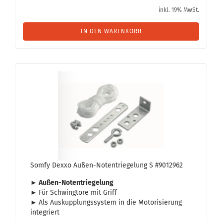
inkl. 19% MwSt.
IN DEN WARENKORB
Somfy Dexxo Außen-​​Not­ent­rie­ge­lung S #9012962
► Außen-​Notentriegelung
►
Für Schwing­to­re mit Griff
►
Als Aus­kupp­lungs­sys­tem in die Mo­to­ri­sie­rung
in­te­griert