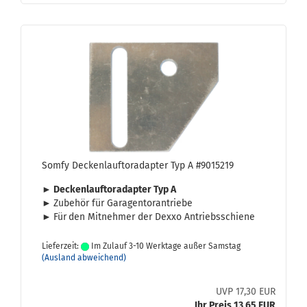
Somfy De­cken­lauf­tor­ad­ap­ter Typ A #9015219
►
De­cken­lauf­tor­ad­ap­ter Typ A
►
Zu­be­hör für Ga­ra­gen­tor­an­trie­be
►
Für
den Mit­neh­mer der Dexxo An­triebs­schie­ne
Lieferzeit:
Im Zulauf 3-10 Werktage außer Samstag
(Ausland abweichend)
UVP 17,30 EUR
Ihr Preis 13,65 EUR