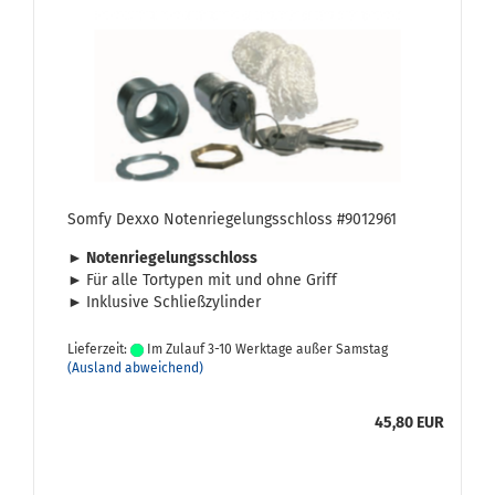
Somfy Dexxo No­ten­rie­ge­lungs­schloss #9012961
► No­ten­rie­ge­lungs­schloss
►
Für alle Tor­ty­pen mit und ohne Griff
►
In­klu­si­ve Schließ­zy­lin­der
Lieferzeit:
Im Zulauf 3-10 Werktage außer Samstag
(Ausland abweichend)
45,80 EUR