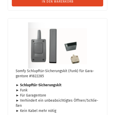
IN DEN WARENKORB
Somfy Schlupftür-​​Si­che­rungs­kit (Funk) für Ga­ra­
gen­to­re #1822285
► Schlupftür-​Sicherungskit
►
Funk
►
Für Ga­ra­gen­to­re
►
Ver­hin­dert ein un­be­ab­sich­tig­tes Öff­nen/Schlie­
ßen
►
Kein Kabel mehr nötig