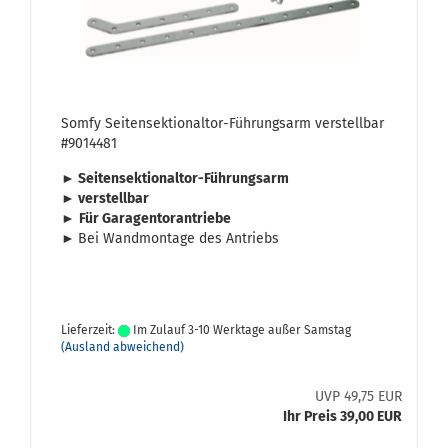
Somfy Seitensektionaltor-​​Füh­rungs­arm ver­stell­bar
#9014481
► Seitensektionaltor-​Führungsarm
► ver­stell­bar
►
Für Ga­ra­gen­tor­an­trie­be
►
Bei Wand­mon­ta­ge des An­triebs
Lieferzeit:
Im Zulauf 3-10 Werktage außer Samstag
(Ausland abweichend)
UVP 49,75 EUR
Ihr Preis 39,00 EUR