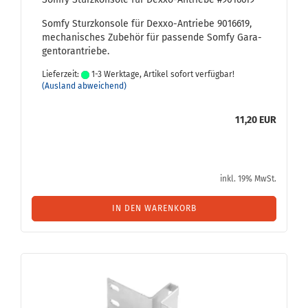
Somfy Sturz­kon­so­le für Dexxo-​Antriebe 9016619,
me­cha­ni­sches Zu­be­hör für pas­sen­de Somfy Ga­ra­
gen­tor­an­trie­be.
Lieferzeit:
1-3 Werktage, Artikel sofort verfügbar!
(Ausland abweichend)
11,20 EUR
inkl. 19% MwSt.
IN DEN WARENKORB