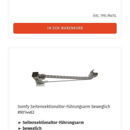
inkl. 19% MwSt.
IN DEN WARENKORB
Somfy Seitensektionaltor-​​Füh­rungs­arm be­weg­lich
#9014482
► Seitensektionaltor-​Führungsarm
► be­weg­lich