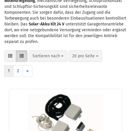
Notentriegelung
, mechanische Verriegelung, Schlupftürkontakt
und Schlupftür-Sicherungskit sind sicherheitsrelevante
Komponenten. Sie sorgen dafür, dass der Zugang und die
Torbewegung auch bei besonderen Einbausituationen kontrolliert
bleiben. Das
Solar-Akku Kit 24 V
unterstützt Garagentorantriebe
dort, wo eine netzgebundene Versorgung vermieden oder ergänzt
werden soll. Die Kompatibilität ist für den jeweiligen Antrieb
separat zu prüfen.
Sortieren nach
pro Seite
Sortieren nach
20 pro Seite
1
2
»