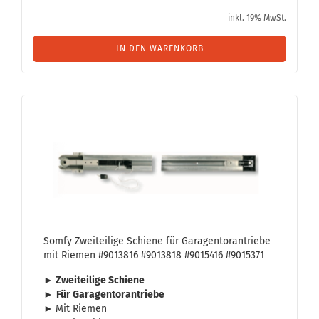
inkl. 19% MwSt.
IN DEN WARENKORB
Somfy Zwei­tei­li­ge Schie­ne für Ga­ra­gen­tor­an­trie­be
mit Rie­men #9013816 #9013818 #9015416 #9015371
► Zwei­tei­li­ge Schie­ne
►
Für Ga­ra­gen­tor­an­trie­be
►
Mit Rie­men