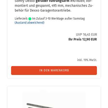
Somfy Dexxo
ge­ra­der Füh­rungs­arm
#9016089, vor­
mon­tiert und ge­spannt, 495 mm, me­cha­ni­sches Zu­
be­hör für Dexxo Ga­ra­gen­tor­an­trie­be.
Lieferzeit:
Im Zulauf 3-10 Werktage außer Samstag
(Ausland abweichend)
UVP 16,45 EUR
Ihr Preis 12,90 EUR
inkl. 19% MwSt.
IN DEN WARENKORB