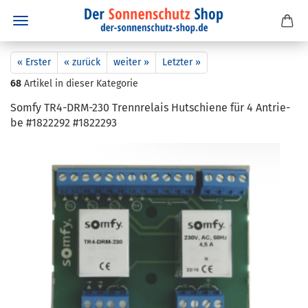
« Erster
« zurück
weiter »
Letzter »
68
Artikel in dieser Kategorie
Somfy TR4-​DRM-230 Trenn­re­lais Hut­schie­ne für 4 An­trie­
be #1822292 #1822293