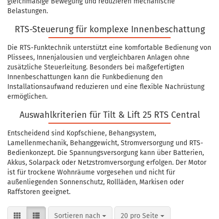
gleichmäßige Bewegung und reduzieren mechanische
Belastungen.
RTS-Steuerung für komplexe Innenbeschattung
Die RTS-Funktechnik unterstützt eine komfortable Bedienung von
Plissees, Innenjalousien und vergleichbaren Anlagen ohne
zusätzliche Steuerleitung. Besonders bei maßgefertigten
Innenbeschattungen kann die Funkbedienung den
Installationsaufwand reduzieren und eine flexible Nachrüstung
ermöglichen.
Auswahlkriterien für Tilt & Lift 25 RTS Central
Entscheidend sind Kopfschiene, Behangsystem,
Lamellenmechanik, Behanggewicht, Stromversorgung und RTS-
Bedienkonzept. Die Spannungsversorgung kann über Batterien,
Akkus, Solarpack oder Netzstromversorgung erfolgen. Der Motor
ist für trockene Wohnräume vorgesehen und nicht für
außenliegenden Sonnenschutz, Rollläden, Markisen oder
Raffstoren geeignet.
Sortieren nach
pro Seite
Sortieren nach
20 pro Seite