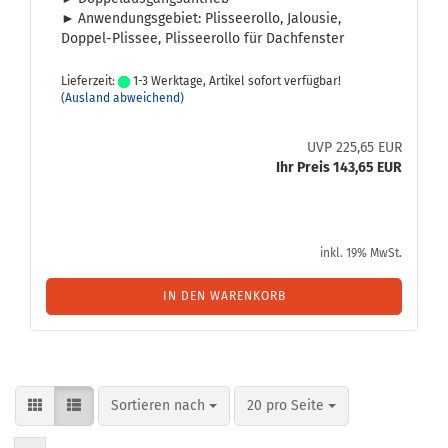
►
An­wen­dungs­ge­biet: Plis­see­rol­lo, Ja­lou­sie,
Doppel-​Plissee, Plis­see­rol­lo für Dach­fens­ter
Lieferzeit:
1-3 Werktage, Artikel sofort verfügbar!
(Ausland abweichend)
UVP 225,65 EUR
Ihr Preis 143,65 EUR
inkl. 19% MwSt.
IN DEN WARENKORB
Sortieren nach
pro Seite
Sortieren nach
20 pro Seite