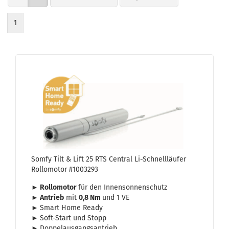
1
Somfy Tilt & Lift 25 RTS Cen­tral Li-​Schnell­läu­fer
Rol­lo­mo­tor #1003293
► Rol­lo­mo­tor
für den In­nen­son­nen­schutz
► An­trieb
mit
0,8
Nm
und 1 VE
►
Smart Home Ready
►
Soft-​Start und Stopp
►
Dop­pel­aus­gangs­an­trieb