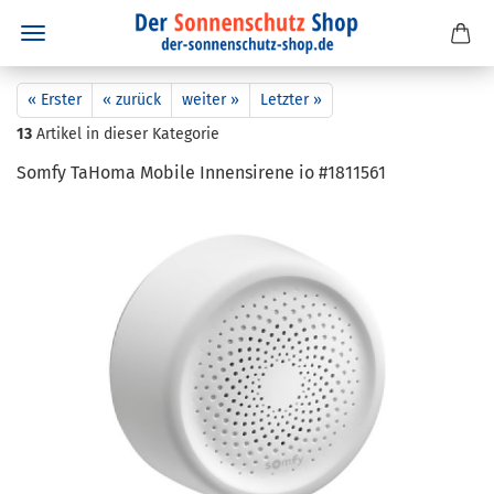
« Erster
« zurück
weiter »
Letzter »
13
Artikel in dieser Kategorie
Somfy TaHo­ma Mo­bi­le In­nen­si­re­ne io #1811561