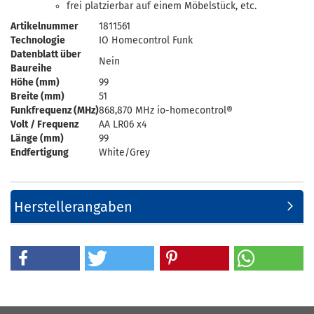
frei platzierbar auf einem Möbelstück, etc.
Artikelnummer
1811561
Technologie
IO Homecontrol Funk
Datenblatt über
Nein
Baureihe
Höhe (mm)
99
Breite (mm)
51
Funkfrequenz (MHz)
868,870 MHz io-homecontrol®
Volt / Frequenz
AA LR06 x4
Länge (mm)
99
Endfertigung
White/Grey
Herstellerangaben