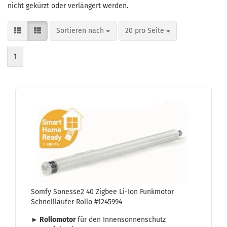
nicht gekürzt oder verlängert werden.
Sortieren nach
pro Seite
Sortieren nach
20 pro Seite
1
Somfy Sonesse2 40 Zig­bee Li-​Ion Funk­mo­tor
Schnell­läu­fer Rollo #1245994
► Rol­lo­mo­tor
für den In­nen­son­nen­schutz