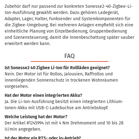
Zubehör darf nur passend zur konkreten Sonesse2-40-Zigbee-Li-
Ion-Ausführung gewählt werden. Dazu gehören Ladegerät,
Adapter, Lager, Halter, Funksender und Systemkomponenten für
die Zigbee-Umgebung. Bei mehreren Anlagen empfiehlt sich eine
einheitliche Planung von Einzelbedienung, Gruppenbedienung
und Szenensteuerung, damit die Innenbeschattung später sauber
erweitert werden kann.
FAQ
Ist Sonesse2 40 Zigbee Li-Ion für Rollläden geeignet?
Nein. Der Motor ist für Rollos, Jalousien, Raffrollos und
innenliegenden Sonnenschutz in trockenen Wohnräumen
vorgesehen.
Hat der Motor einen integrierten Akku?
Ja. Die Li-Ion-Ausführung besitzt einen integrierten Lithium-
Ionen-Akku mit USB-C-Ladebuchse am Antriebskopf.
Welche Leistung hat der Motor?
Der Artikel #1245994 ist mit 4 Nm Drehmoment und 10 bis 28
U/min angegeben.
Ist der Motor ein RTS- oder io-Antrieb?