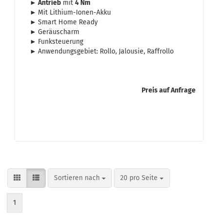
► An­trieb
mit
4
Nm
►
Mit Lithium-​Ionen-Akku
►
Smart Home Ready
►
Ge­räusch­arm
►
Funk­steue­rung
►
An­wen­dungs­ge­biet: Rollo, Ja­lou­sie, Raf­frol­lo
Preis auf Anfrage
Sortieren nach
pro Seite
Sortieren nach
20 pro Seite
1