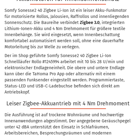
Somfy Sonesse2 40 Zigbee Li-Ion ist ein leiser Akku-Funkmotor
für motorisierte Rollos, Jalousien, Raffrollos und innenliegenden
Sonnenschutz. Die Baureihe verbindet
Zigbee 3.0
, integrierten
Lithium-Ionen-Akku und 4 Nm Drehmoment für größere textile
Innenbehänge. Sie wird eingesetzt, wenn Innenbeschattung
komfortabel automatisiert werden soll, ohne eine dauerhafte
Motorleitung bis zur Welle zu verlegen.
Der im Shop geführte Somfy Sonesse2 40 Zigbee Li-Ion
Schnellläufer Rollo #1245994 arbeitet mit 10 bis 28 U/min und
elektronischer Endlageneinheit. Die obere und untere Endlage
kann über die TaHoma Pro App oder alternativ mit einem
passenden Funksender eingestellt werden. Programmiertaste,
Status-LED und USB-C-Ladebuchse befinden sich direkt am
Antriebskopf.
Leiser Zigbee-Akkuantrieb mit 4 Nm Drehmoment
Die Ausführung ist auf trockene Wohnräume und hochwertige
Innenanwendungen abgestimmt. Der angegebene Geräuschpegel
unter 42 dBA unterstützt den Einsatz in Schlafräumen,
Arbeitsbereichen, Besprechungsräumen und modernen