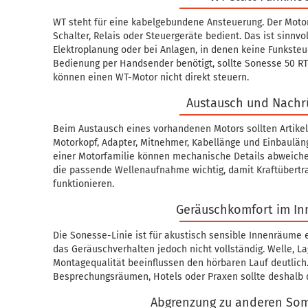
WT steht für eine kabelgebundene Ansteuerung. Der Motor
Schalter, Relais oder Steuergeräte bedient. Das ist sinnvol
Elektroplanung oder bei Anlagen, in denen keine Funksteu
Bedienung per Handsender benötigt, sollte Sonesse 50 R
können einen WT-Motor nicht direkt steuern.
Austausch und Nachr
Beim Austausch eines vorhandenen Motors sollten Artik
Motorkopf, Adapter, Mitnehmer, Kabellänge und Einbaulän
einer Motorfamilie können mechanische Details abweichen
die passende Wellenaufnahme wichtig, damit Kraftübertr
funktionieren.
Geräuschkomfort im I
Die Sonesse-Linie ist für akustisch sensible Innenräume 
das Geräuschverhalten jedoch nicht vollständig. Welle, L
Montagequalität beeinflussen den hörbaren Lauf deutlic
Besprechungsräumen, Hotels oder Praxen sollte deshalb 
Abgrenzung zu anderen So