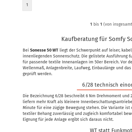
1
1
bis
1
(von insgesam
Kaufberatung für Somfy S
Bei
Sonesse 50 WT
liegt der Schwerpunkt auf leiser, kabe
innenliegenden Sonnenschutz. Die gelistete Ausführung 6/
für passende textile Innenanlagen im 50er Bereich. Vor d
Wellenmaß, Anlagenbreite, Laufweg, Einbaulänge und da
geprüft werden.
6/28 technisch ein
Die Bezeichnung 6/28 beschreibt 6 Nm Drehmoment und 
liefern mehr Kraft als kleinere Innenbeschattungsantrie
Minute für eine zügige Bewegung stehen. Die Variante ist
textiler Behang zuverlässig und zugleich komfortabel bew
Eignung für jede Anlage ergibt sich daraus nicht.
WT statt Funkmo