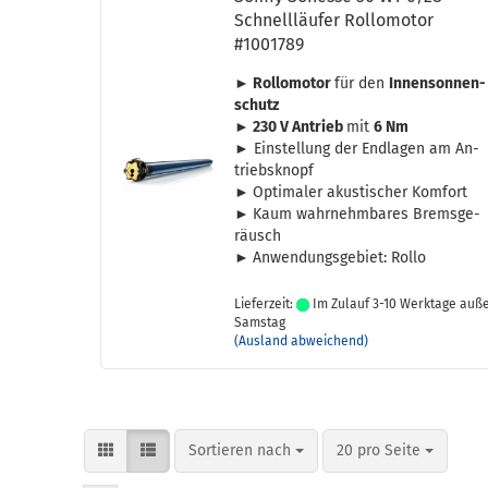
Schnell­läu­fer Rol­lo­mo­tor
#1001789
► Rol­lo­mo­tor
für den
In­nen­son­nen­
schutz
► 230 V An­trieb
mit
6 Nm
►
Ein­stel­lung der End­la­gen am An­
triebs­knopf
►
Op­ti­ma­ler akus­ti­scher Kom­fort
►
Kaum wahr­nehm­ba­res Brems­ge­
räusch
►
An­wen­dungs­ge­biet: Rollo
Lieferzeit:
Im Zulauf 3-10 Werktage auß
Samstag
(Ausland abweichend)
Sortieren nach
pro Seite
Sortieren nach
20 pro Seite