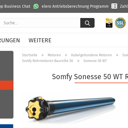
p Business Chat
elero Antriebsberechnung Programm
Zah
Suche...
RUNGEN
WEITERE
»
»
»
Startseite
Motoren
Kabelgebundene Motoren
Som
»
Somfy Rohrmotoren Baureihe 50
Sonesse 50 WT
Somfy Sonesse 50 WT 