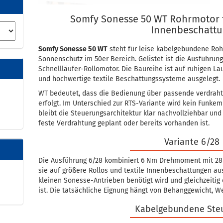
Somfy Sonesse 50 WT Rohrmotor 
Innenbeschattu
Somfy Sonesse 50 WT
steht für leise kabelgebundene Ro
Sonnenschutz im 50er Bereich. Gelistet ist die Ausführun
Schnellläufer-Rollomotor. Die Baureihe ist auf ruhigen La
und hochwertige textile Beschattungssysteme ausgelegt.
WT bedeutet, dass die Bedienung über passende verdrahte
erfolgt. Im Unterschied zur RTS-Variante wird kein Funke
bleibt die Steuerungsarchitektur klar nachvollziehbar und
feste Verdrahtung geplant oder bereits vorhanden ist.
Variante 6/28
Die Ausführung 6/28 kombiniert 6 Nm Drehmoment mit 28
sie auf größere Rollos und textile Innenbeschattungen aus
kleinen Sonesse-Antrieben benötigt wird und gleichzeiti
ist. Die tatsächliche Eignung hängt von Behanggewicht, W
Kabelgebundene Ste