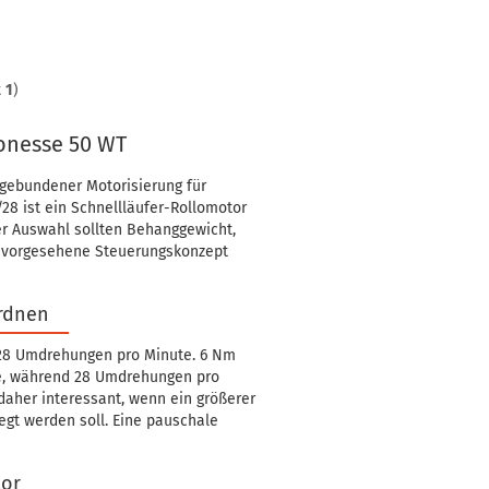
t
1
)
onesse 50 WT
lgebundener Motorisierung für
28 ist ein Schnellläufer-Rollomotor
er Auswahl sollten Behanggewicht,
s vorgesehene Steuerungskonzept
ordnen
28 Umdrehungen pro Minute. 6 Nm
be, während 28 Umdrehungen pro
 daher interessant, wenn ein größerer
egt werden soll. Eine pauschale
tor