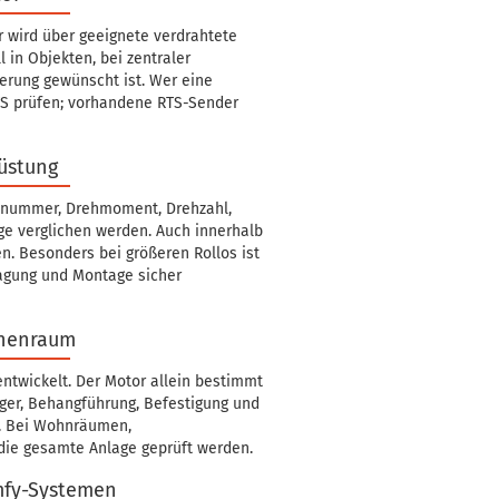
 wird über geeignete verdrahtete
l in Objekten, bei zentraler
erung gewünscht ist. Wer eine
TS prüfen; vorhandene RTS-Sender
üstung
elnummer, Drehmoment, Drehzahl,
ge verglichen werden. Auch innerhalb
. Besonders bei größeren Rollos ist
agung und Montage sicher
nnenraum
entwickelt. Der Motor allein bestimmt
ager, Behangführung, Befestigung und
h. Bei Wohnräumen,
die gesamte Anlage geprüft werden.
mfy-Systemen