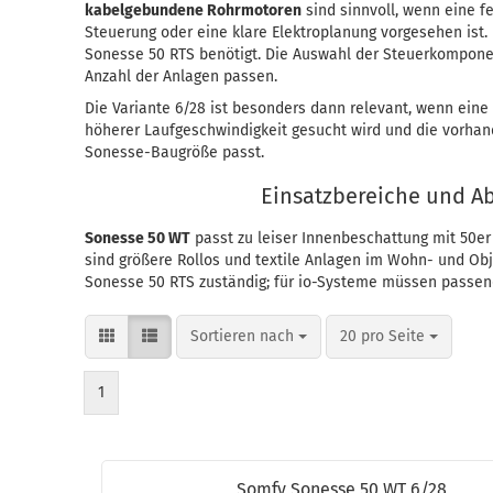
kabelgebundene Rohrmotoren
sind sinnvoll, wenn eine f
Steuerung oder eine klare Elektroplanung vorgesehen ist.
Sonesse 50 RTS benötigt. Die Auswahl der Steuerkompone
Anzahl der Anlagen passen.
Die Variante 6/28 ist besonders dann relevant, wenn ein
höherer Laufgeschwindigkeit gesucht wird und die vorha
Sonesse-Baugröße passt.
Einsatzbereiche und A
Sonesse 50 WT
passt zu leiser Innenbeschattung mit 50e
sind größere Rollos und textile Anlagen im Wohn- und Obj
Sonesse 50 RTS zuständig; für io-Systeme müssen passend
Sortieren nach
pro Seite
Sortieren nach
20 pro Seite
1
Somfy So­nes­se 50 WT 6/28