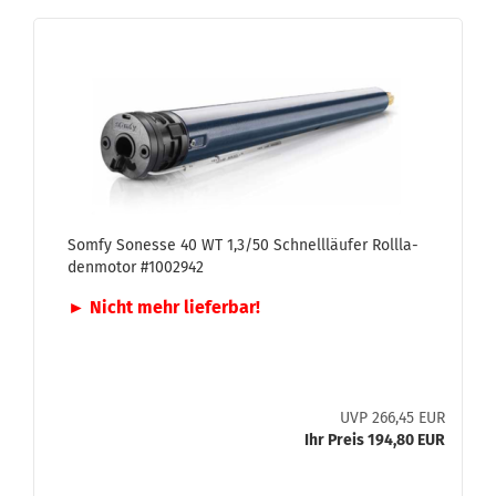
Somfy So­nes­se 40 WT 1,3/50 Schnell­läu­fer Roll­la­
den­mo­tor #1002942
► Nicht mehr lie­fer­bar!
UVP 266,45 EUR
Ihr Preis 194,80 EUR