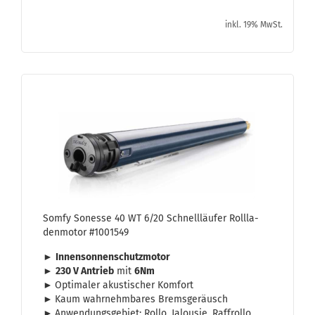
inkl. 19% MwSt.
Somfy So­nes­se 40 WT 6/20 Schnell­läu­fer Roll­la­
den­mo­tor #1001549
►
In­nen­son­nen­schutz­mo­tor
►
230 V An­trieb
mit
6Nm
►
Op­ti­ma­ler akus­ti­scher Kom­fort
►
Kaum wahr­nehm­ba­res Brems­ge­räusch
►
An­wen­dungs­ge­biet: Rollo, Ja­lou­sie, Raf­frol­lo