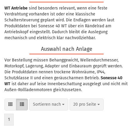
WT Antriebe
sind besonders relevant, wenn eine feste
Verdrahtung vorhanden ist oder eine klassische
Schaltersteuerung geplant wird. Die Endlagen werden laut
Produktdaten bei Sonesse 40 WT über ein Rändelrad am
Antriebskopf eingestellt. Dadurch bleibt die Auslegung
mechanisch und elektrisch klar nachvollziehbar.
Auswahl nach Anlage
Vor Bestellung müssen Behanggewicht, Wellendurchmesser,
Motorkopf, Lagerung, Adapter und Einbauraum geprüft werden.
Die Produktdaten nennen trockene Wohnräume, IP44,
Schutzklasse II und einen geräuscharmen Betrieb.
Sonesse 40
WT
ist daher auf leise Innenbeschattung ausgelegt und nicht mit
Außen-Rollladenmotoren gleichzusetzen.
Sortieren nach
pro Seite
Sortieren nach
20 pro Seite
1