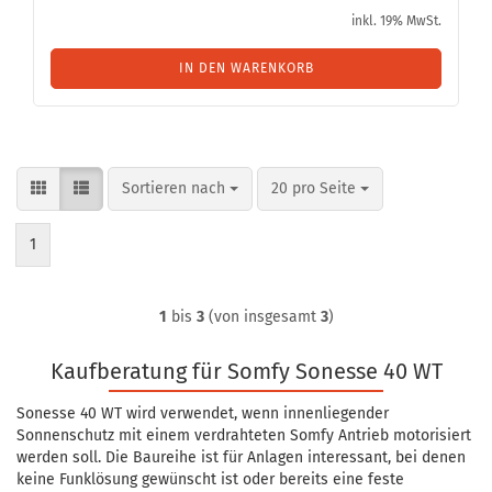
inkl. 19% MwSt.
IN DEN WARENKORB
Sortieren nach
pro Seite
Sortieren nach
20 pro Seite
1
1
bis
3
(von insgesamt
3
)
Kaufberatung für Somfy Sonesse 40 WT
Sonesse 40 WT wird verwendet, wenn innenliegender
Sonnenschutz mit einem verdrahteten Somfy Antrieb motorisiert
werden soll. Die Baureihe ist für Anlagen interessant, bei denen
keine Funklösung gewünscht ist oder bereits eine feste