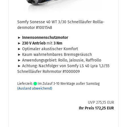
Somfy So­nes­se 40 WT 3/30 Schnell­läu­fer Roll­la­
den­mo­tor #1001548
► In­nen­son­nen­schutz­mo­tor
► 230 V An­trieb
mit
3 Nm
►
Op­ti­ma­ler akus­ti­scher Kom­fort
►
Kaum wahr­nehm­ba­res Brems­ge­räusch
►
An­wen­dungs­ge­biet: Rollo, Ja­lou­sie, Raf­frol­lo
►
Ach­tung: Nach­fol­ger von Somfy LS 40 Lyra 1,3/55
Schnell­läu­fer Rohr­mo­tor #1000009
Lieferzeit:
Im Zulauf 3-10 Werktage außer Samstag
(Ausland abweichend)
UVP 275,15 EUR
Ihr Preis 172,25 EUR