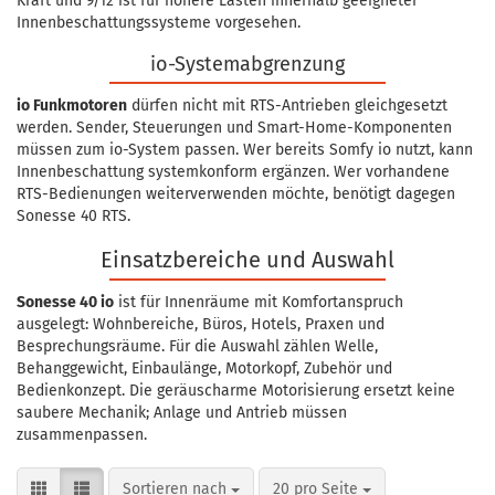
Kraft und 9/12 ist für höhere Lasten innerhalb geeigneter
Innenbeschattungssysteme vorgesehen.
io-Systemabgrenzung
io Funkmotoren
dürfen nicht mit RTS-Antrieben gleichgesetzt
werden. Sender, Steuerungen und Smart-Home-Komponenten
müssen zum io-System passen. Wer bereits Somfy io nutzt, kann
Innenbeschattung systemkonform ergänzen. Wer vorhandene
RTS-Bedienungen weiterverwenden möchte, benötigt dagegen
Sonesse 40 RTS.
Einsatzbereiche und Auswahl
Sonesse 40 io
ist für Innenräume mit Komfortanspruch
ausgelegt: Wohnbereiche, Büros, Hotels, Praxen und
Besprechungsräume. Für die Auswahl zählen Welle,
Behanggewicht, Einbaulänge, Motorkopf, Zubehör und
Bedienkonzept. Die geräuscharme Motorisierung ersetzt keine
saubere Mechanik; Anlage und Antrieb müssen
zusammenpassen.
Sortieren nach
pro Seite
Sortieren nach
20 pro Seite