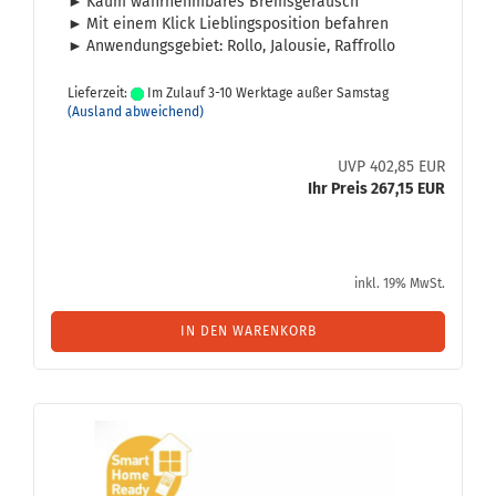
►
Kaum wahr­nehm­ba­res Brems­ge­räusch
►
Mit einem Klick Lieb­lings­po­si­ti­on be­fah­ren
►
An­wen­dungs­ge­biet: Rollo, Ja­lou­sie, Raf­frol­lo
Lieferzeit:
Im Zulauf 3-10 Werktage außer Samstag
(Ausland abweichend)
UVP 402,85 EUR
Ihr Preis 267,15 EUR
inkl. 19% MwSt.
IN DEN WARENKORB