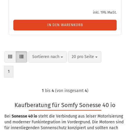
inkl. 19% MwSt.
IN DEN WARENKORB
Sortieren nach
pro Seite
Sortieren nach
20 pro Seite
1
1
bis
4
(von insgesamt
4
)
Kaufberatung für Somfy Sonesse 40 io
Bei
Sonesse 40 io
steht die Verbindung aus leiser Motorisierung
und moderner Funkintegration im Vordergrund. Die Motoren sind
für innenliegenden Sonnenschutz konzipiert und sollten nach