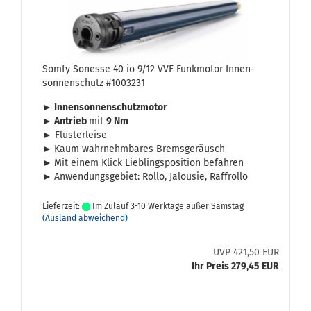
Somfy So­nes­se 40 io 9/12 VVF Funk­mo­tor In­nen­
son­nen­schutz #1003231
► In­nen­son­nen­schutz­mo­tor
► An­trieb
mit
9 Nm
►
Flüs­ter­lei­se
►
Kaum wahr­nehm­ba­res Brems­ge­räusch
►
Mit einem Klick Lieb­lings­po­si­ti­on be­fah­ren
►
An­wen­dungs­ge­biet: Rollo, Ja­lou­sie, Raf­frol­lo
Lieferzeit:
Im Zulauf 3-10 Werktage außer Samstag
(Ausland abweichend)
UVP 421,50 EUR
Ihr Preis 279,45 EUR