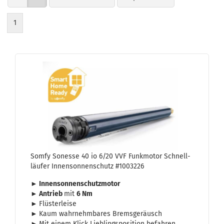
1
Somfy So­nes­se 40 io 6/20 VVF Funk­mo­tor Schnell­
läu­fer In­nen­son­nen­schutz #1003226
► In­nen­son­nen­schutz­mo­tor
► An­trieb
mit
6 Nm
►
Flüs­ter­lei­se
►
Kaum wahr­nehm­ba­res Brems­ge­räusch
►
Mit einem Klick Lieb­lings­po­si­ti­on be­fah­ren