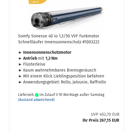
Somfy So­nes­se 40 io 1,3/50 VVF Funk­mo­tor
Schnell­läu­fer In­nen­son­nen­schutz #1003222
► In­nen­son­nen­schutz­mo­tor
► An­trieb
mit
1,3 Nm
►
Flüs­ter­lei­se
►
Kaum wahr­nehm­ba­res Brems­ge­räusch
►
Mit einem Klick Lieb­lings­po­si­ti­on be­fah­ren
►
An­wen­dungs­ge­biet: Rollo, Ja­lou­sie, Raf­frol­lo
Lieferzeit:
Im Zulauf 3-10 Werktage außer Samstag
(Ausland abweichend)
UVP 402,70 EUR
Ihr Preis 267,15 EUR