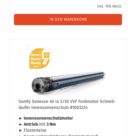
inkl. 19% MwSt.
IN DEN WARENKORB
Somfy So­nes­se 40 io 3/30 VVF Funk­mo­tor Schnell­
läu­fer In­nen­son­nen­schutz #1003224
► In­nen­son­nen­schutz­mo­tor
► An­trieb
mit
3 Nm
►
Flüs­ter­lei­se