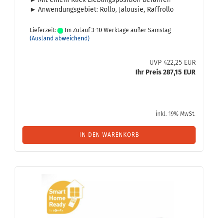
►
An­wen­dungs­ge­biet: Rollo, Ja­lou­sie, Raf­frol­lo
Lieferzeit:
Im Zulauf 3-10 Werktage außer Samstag
(Ausland abweichend)
UVP 422,25 EUR
Ihr Preis 287,15 EUR
inkl. 19% MwSt.
IN DEN WARENKORB