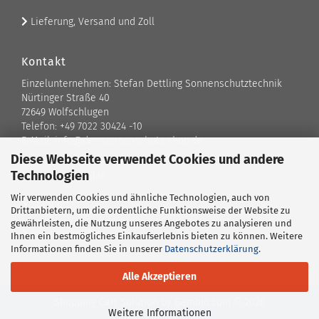
Lieferung, Versand und Zoll
Kontakt
Einzelunternehmen: Stefan Dettling Sonnenschutztechnik
Nürtinger Straße 40
72649 Wolfschlugen
Telefon: +49 7022 30424 -10
E-Mail: info@der-sonnenschutz-shop.de
Diese Webseite verwendet Cookies und andere
Technologien
Kontaktformular
Wir verwenden Cookies und ähnliche Technologien, auch von
Standort
Drittanbietern, um die ordentliche Funktionsweise der Website zu
gewährleisten, die Nutzung unseres Angebotes zu analysieren und
Ansprechpartner
Ihnen ein bestmögliches Einkaufserlebnis bieten zu können. Weitere
Informationen finden Sie in unserer
Datenschutzerklärung
.
Alle Akzeptieren
Shopping Cart Solution
by Gambio.com © 2026
Weitere Informationen
Cookie Einstellungen