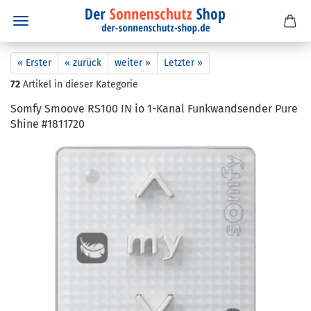
« Erster
« zurück
weiter »
Letzter »
72
Artikel in dieser Kategorie
Somfy Smoo­ve RS100 IN io 1-​Kanal Funk­wand­sen­der Pure
Shine #1811720