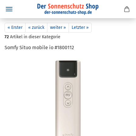
« Erster
« zurück
weiter »
Letzter »
72
Artikel in dieser Kategorie
Somfy Situo mo­bi­le io #1800112