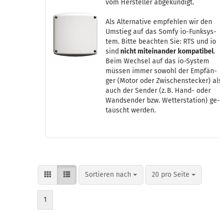
vom Her­stel­ler ab­ge­kün­digt.
Als Al­ter­na­ti­ve emp­feh­len wir den
Um­stieg auf das Somfy io-​Funk­sys­
tem. Bitte be­ach­ten Sie: RTS und io
sind
nicht mit­ein­an­der kom­pa­ti­bel
.
Beim Wech­sel auf das io-​Sys­tem
müs­sen immer so­wohl der Emp­fän­
ger (Motor oder Zwi­schen­ste­cker) al
auch der Sen­der (z. B. Hand- oder
Wand­sen­der bzw. Wet­ter­sta­ti­on) ge
tauscht wer­den.
Sortieren nach
pro Seite
Sortieren nach
20 pro Seite
1