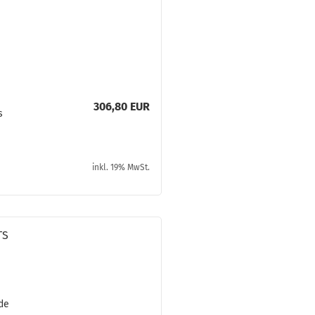
306,80 EUR
s
­
inkl. 19% MwSt.
TS
rde