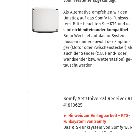
vom Her­stel­ler ab­ge­kün­digt.
Als Al­ter­na­ti­ve emp­feh­len wir den
Um­stieg auf das Somfy io-​Funk­sys­
tem. Bitte be­ach­ten Sie: RTS und io
sind
nicht mit­ein­an­der kom­pa­ti­bel
.
Beim Wech­sel auf das io-​Sys­tem
müs­sen immer so­wohl der Emp­fän­
ger (Motor oder Zwi­schen­ste­cker) al
auch der Sen­der (z. B. Hand- oder
Wand­sen­der bzw. Wet­ter­sta­ti­on) ge
tauscht wer­den.
Somfy Set Uni­ver­sal Re­cei­ver R
#1810625
► Hin­weis zur Ver­füg­bar­keit – RTS-​
Funk­sys­tem von Somfy
Das RTS-​Funk­sys­tem von Somfy wu