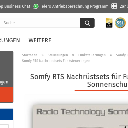
p Business Chat
elero Antriebsberechnung Programm
Zah
Suche...
RUNGEN
WEITERE
»
»
»
Startseite
Steuerungen
Funksteuerungen
Somfy 
Somfy RTS Nachruestsets Funksteuerungen
Somfy RTS Nachrüstsets für 
ngen
Sonnenschu