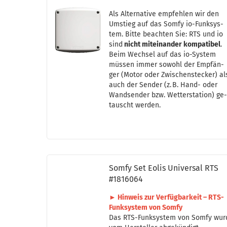
Als Al­ter­na­ti­ve emp­feh­len wir den
Um­stieg auf das Somfy io-​Funk­sys­
tem. Bitte be­ach­ten Sie: RTS und io
sind
nicht mit­ein­an­der kom­pa­ti­bel
.
Beim Wech­sel auf das io-​Sys­tem
müs­sen immer so­wohl der Emp­fän­
ger (Motor oder Zwi­schen­ste­cker) al
auch der Sen­der (z. B. Hand- oder
Wand­sen­der bzw. Wet­ter­sta­ti­on) ge
tauscht wer­den.
Somfy Set Eolis Uni­ver­sal RTS
#1816064
► Hin­weis zur Ver­füg­bar­keit – RTS-​
Funk­sys­tem von Somfy
Das RTS-​Funk­sys­tem von Somfy wu