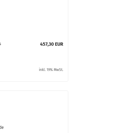
s
457,30 EUR
­
inkl. 19% MwSt.
rde