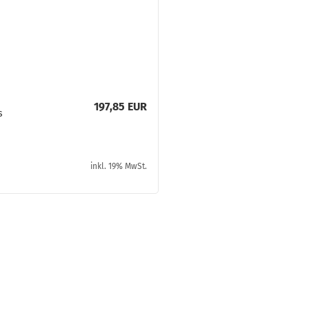
197,85 EUR
s
­
inkl. 19% MwSt.