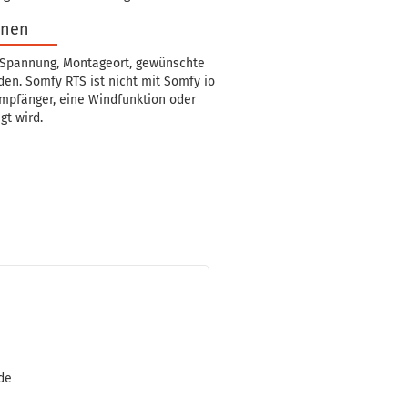
onen
, Spannung, Montageort, gewünschte
en. Somfy RTS ist nicht mit Somfy io
 Empfänger, eine Windfunktion oder
t wird.
rde