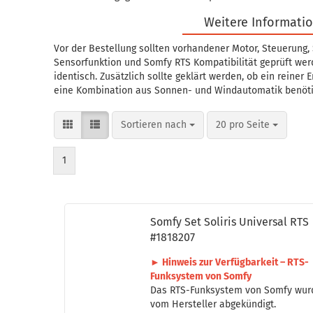
Weitere Informati
Vor der Bestellung sollten vorhandener Motor, Steuerung
Sensorfunktion und Somfy RTS Kompatibilität geprüft werd
identisch. Zusätzlich sollte geklärt werden, ob ein reiner
eine Kombination aus Sonnen- und Windautomatik benötig
Sortieren nach
pro Seite
Sortieren nach
20 pro Seite
1
Somfy Set So­li­ris Uni­ver­sal RTS
#1818207
► Hin­weis zur Ver­füg­bar­keit – RTS-​
Funk­sys­tem von Somfy
Das RTS-​Funk­sys­tem von Somfy wu
vom Her­stel­ler ab­ge­kün­digt.