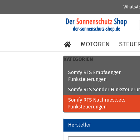
WhatsAp
MOTOREN
STEUE
KATEGORIEN
Somfy RTS Empfaenger
Funksteuerungen
Somfy RTS Sender Funksteueru
Somfy RTS Nachruestsets
Funksteuerungen
Hersteller