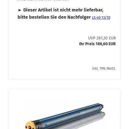
► Die­ser Ar­ti­kel ist nicht mehr lie­fer­bar,
bitte be­stel­len Sie den Nach­fol­ger
LS 40 13/10
UVP 281,30 EUR
Ihr Preis 186,60 EUR
inkl. 19% MwSt.