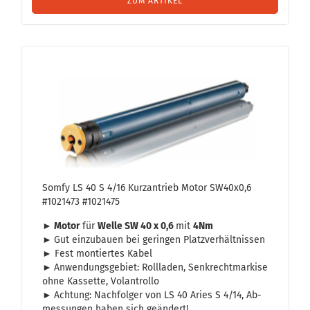
ZUM ARTIKEL
Somfy LS 40 S 4/16 Kurz­an­trieb Motor SW40x0,6
#1021473 #1021475
► Motor
für
Welle SW 40 x 0,6
mit
4Nm
►
Gut ein­zu­bau­en bei ge­rin­gen Platz­ver­hält­nis­sen
► Fest mon­tier­tes Kabel
►
An­wen­dungs­ge­biet: Roll­la­den, Senk­recht­mar­ki­se
ohne Kas­set­te, Vo­l­an­trol­lo
►
Ach­tung: Nach­fol­ger von LS 40 Aries S 4/14, Ab­
mes­sun­gen haben sich ge­än­dert!