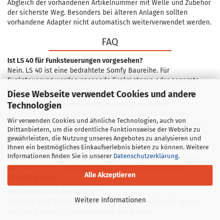
Abgleich der vorhandenen Artikelnummer mit Welle und Zubehör
der sicherste Weg. Besonders bei älteren Anlagen sollten
vorhandene Adapter nicht automatisch weiterverwendet werden.
FAQ
Ist LS 40 für Funksteuerungen vorgesehen?
Nein. LS 40 ist eine bedrahtete Somfy Baureihe. Für
Funksteuerung werden passende Funkmotoren oder separate
Steuerkomponenten benötigt.
Diese Webseite verwendet Cookies und andere
Technologien
Welche LS-40-Variante ersetzt meinen alten Motor?
Entscheidend sind Artikelnummer, Drehmoment, Drehzahl,
Wir verwenden Cookies und ähnliche Technologien, auch von
Baulänge, Welle und Zubehör. Alte Namen wie Aries, Mars oder
Drittanbietern, um die ordentliche Funktionsweise der Website zu
Vulcan sollten immer technisch abgeglichen werden.
gewährleisten, die Nutzung unseres Angebotes zu analysieren und
Ihnen ein bestmögliches Einkaufserlebnis bieten zu können. Weitere
Kann ein stärkerer Motor gewählt werden?
Informationen finden Sie in unserer
Datenschutzerklärung
.
Nur wenn die Anlage dafür ausgelegt ist. Zu viel Drehmoment
kann bei kleinen Behängen und leichten Konstruktionen
Alle Akzeptieren
nachteilig sein.
Wofür steht 9/16 oder 13/10?
Weitere Informationen
Die erste Zahl beschreibt das Drehmoment in Nm, die zweite
Zahl die Drehzahl in Umdrehungen pro Minute.