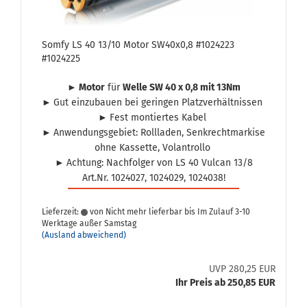
Somfy LS 40 13/10 Motor SW40x0,8 #1024223
#1024225
► Motor
für
Welle SW 40 x 0,8 mit 13Nm
►
Gut ein­zu­bau­en bei ge­rin­gen Platz­ver­hält­nis­sen
►
Fest mon­tier­tes Kabel
►
An­wen­dungs­ge­biet: Roll­la­den, Senk­recht­mar­ki­se
ohne Kas­set­te, Vo­l­an­trol­lo
►
Ach­tung: Nach­fol­ger von LS 40 Vul­can 13/8
Art.Nr. 1024027, 1024029, 1024038!
Lieferzeit:
von Nicht mehr lieferbar bis Im Zulauf 3-10
Werktage außer Samstag
(Ausland abweichend)
UVP 280,25 EUR
Ihr Preis ab 250,85 EUR