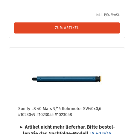
inkl. 19% MwSt.
ZUM ARTIKEL
Somfy LS 40 Mars 9/14 Rohr­mo­tor SW40x0,6
#1023049 #1023055 #1023058
► Ar­ti­kel nicht mehr lie­fer­bar. Bitte be­stel­
len Sie das Nachfolge-​Modell
LS 40 9/16