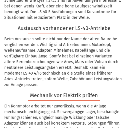
Schnellläufer wie Lyra 1,3/55 sind für Anwendungen interessant,
bei denen wenig Kraft, aber eine hohe Laufgeschwindigkeit
benötigt wird. Die LS 40 S Ausführungen sind Kurzantriebe für
Situationen mit reduziertem Platz in der Welle.
Austausch vorhandener LS-40-Antriebe
Beim Austausch sollte nicht nur der Name der alten Baureihe
verglichen werden. Wichtig sind Artikelnummer, Motorkopf,
Wellenaufnahme, Adapter, Mitnehmer, Kabellänge und die
verfügbare Einbaulänge. Somfy hat bei einzelnen Varianten
ältere Serienbezeichnungen wie Aries, Mars oder Vulcan durch
neutralere Leistungsangaben ersetzt. Deshalb kann ein
moderner LS 40 4/16 technisch an die Stelle eines früheren
Aries-Antriebs treten, sofern Welle, Zubehör und Leistungsdaten
zur Anlage passen.
Mechanik vor Elektrik prüfen
Ein Rohrmotor arbeitet nur zuverlässig, wenn die Anlage
mechanisch leichtgängig ist. Schwergängige Lager, beschädigte
Führungsschienen, ungleichmäßige Wicklung oder falsche
Adapter können auch bei korrektem Motor zu Störungen führen.