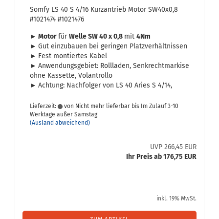
Somfy LS 40 S 4/16 Kurz­an­trieb Motor SW40x0,8
#1021474 #1021476
► Motor
für
Welle SW 40 x 0,8
mit
4Nm
►
Gut ein­zu­bau­en bei ge­rin­gen Platz­ver­hält­nis­sen
►
Fest mon­tier­tes Kabel
►
An­wen­dungs­ge­biet: Roll­la­den, Senk­recht­mar­ki­se
ohne Kas­set­te, Vo­l­an­trol­lo
►
Ach­tung: Nach­fol­ger von LS 40 Aries S 4/14,
Lieferzeit:
von Nicht mehr lieferbar bis Im Zulauf 3-10
Werktage außer Samstag
(Ausland abweichend)
UVP 266,45 EUR
Ihr Preis ab 176,75 EUR
inkl. 19% MwSt.