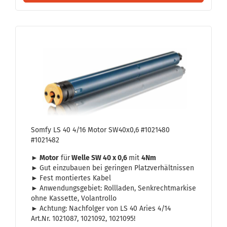
Somfy LS 40 4/16 Motor SW40x0,6 #1021480
#1021482
► Motor
für
Welle SW 40 x 0,6
mit
4Nm
►
Gut ein­zu­bau­en bei ge­rin­gen Platz­ver­hält­nis­sen
►
Fest mon­tier­tes Kabel
►
An­wen­dungs­ge­biet: Roll­la­den, Senk­recht­mar­ki­se
ohne Kas­set­te, Vo­l­an­trol­lo
►
Ach­tung: Nach­fol­ger von LS 40 Aries 4/14
Art.Nr. 1021087, 1021092, 1021095!