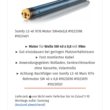
Somfy LS 40 9/16 Motor SW40x0,8 #1023398
#1023401
► Motor
für
Welle SW 40 x 0,8
mit
9Nm
►
Gut ein­zu­bau­en bei ge­rin­gen Platz­ver­hält­nis­sen
►
Fest mon­tier­tes Kabel
►
An­wen­dungs­ge­biet: Roll­la­den, Senk­recht­mar­ki­se
ohne Kas­set­te, Vo­l­an­trol­lo
►
Ach­tung: Nach­fol­ger von Somfy LS 40 Mars 9/14
Rohr­mo­tor SW 40 x 0,8 #1023050 #1023051
#1023052!
Lieferzeit:
von Nicht mehr lieferbar bis Im Zulauf 3-10
Werktage außer Samstag
(Ausland abweichend)