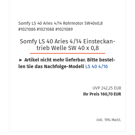
Somfy LS 40 Aries 4/14 Rohr­mo­tor SW40x0,8
#1021086 #1021088 #1021089
Somfy LS 40 Aries 4/14 Ein­steck­an­
trieb Welle SW 40 x 0,8
► Ar­ti­kel nicht mehr lie­fer­bar. Bitte be­stel­
len Sie das Nachfolge-​Modell
LS 40 4/16
UVP 242,25 EUR
Ihr Preis 160,70 EUR
inkl. 19% MwSt.