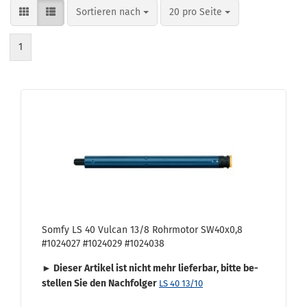
Sortieren nach
pro Seite
Sortieren nach
20 pro Seite
1
Somfy LS 40 Vul­can 13/8 Rohr­mo­tor SW40x0,8
#1024027 #1024029 #1024038
► Die­ser Ar­ti­kel ist nicht mehr lie­fer­bar, bitte be­
stel­len Sie den Nach­fol­ger
LS 40 13/10