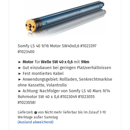
Somfy LS 40 9/16 Motor SW40x0,6 #1023397
#1023400
► Motor
für
Welle SW 40 x 0,6
mit
9Nm
►
Gut ein­zu­bau­en bei ge­rin­gen Platz­ver­hält­nis­sen
►
Fest mon­tier­tes Kabel
►
An­wen­dungs­ge­biet: Roll­la­den, Senk­recht­mar­ki­se
ohne Kas­set­te, Vo­l­an­trol­lo
►
Ach­tung: Nach­fol­ger von Somfy LS 40 Mars 9/14
Rohr­mo­tor SW 40 x 0,6 #1023049 #1023055
#1023058!
Lieferzeit:
von Nicht mehr lieferbar bis Im Zulauf 3-10
Werktage außer Samstag
(Ausland abweichend)