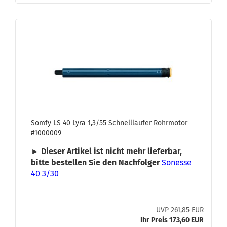
Somfy LS 40 Lyra 1,3/55 Schnell­läu­fer Rohr­mo­tor
#1000009
► Die­ser Ar­ti­kel ist nicht mehr lie­fer­bar,
bitte be­stel­len Sie den Nach­fol­ger
So­nes­se
40 3/30
UVP 261,85 EUR
Ihr Preis 173,60 EUR