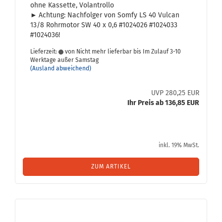
ohne Kas­set­te, Vo­l­an­trol­lo
►
Ach­tung: Nach­fol­ger von Somfy LS 40 Vul­can
13/8 Rohr­mo­tor SW 40 x 0,6 #1024026 #1024033
#1024036!
Lieferzeit:
von Nicht mehr lieferbar bis Im Zulauf 3-10
Werktage außer Samstag
(Ausland abweichend)
UVP 280,25 EUR
Ihr Preis ab 136,85 EUR
inkl. 19% MwSt.
ZUM ARTIKEL