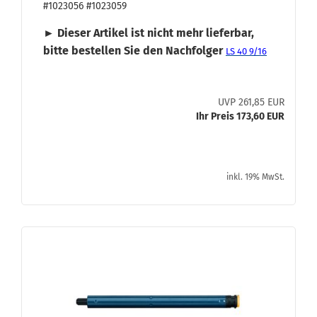
#1023056 #1023059
► Die­ser Ar­ti­kel ist nicht mehr lie­fer­bar,
bitte be­stel­len Sie den Nach­fol­ger
LS 40 9/16
UVP 261,85 EUR
Ihr Preis 173,60 EUR
inkl. 19% MwSt.