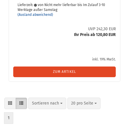
Lieferzeit:
von Nicht mehr lieferbar bis Im Zulauf 3-10
Werktage außer Samstag
(Ausland abweichend)
UVP 242,30 EUR
Ihr Preis ab 120,80 EUR
inkl. 19% MwSt.
ZUM ARTIKEL
Sortieren nach
pro Seite
Sortieren nach
20 pro Seite
1