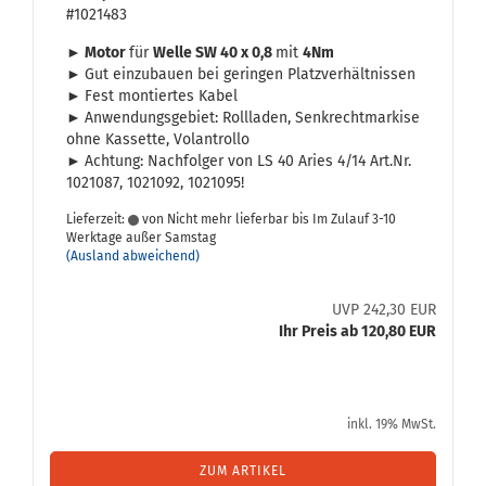
#1021483
► Motor
für
Welle SW 40 x 0,8
mit
4
Nm
►
Gut ein­zu­bau­en bei ge­rin­gen Platz­ver­hält­nis­sen
►
Fest mon­tier­tes Kabel
►
An­wen­dungs­ge­biet: Roll­la­den, Senk­recht­mar­ki­se
ohne Kas­set­te, Vo­l­an­trol­lo
►
Ach­tung: Nach­fol­ger von LS 40 Aries 4/14 Art.Nr.
1021087, 1021092, 1021095!
Lieferzeit:
von Nicht mehr lieferbar bis Im Zulauf 3-10
Werktage außer Samstag
(Ausland abweichend)
UVP 242,30 EUR
Ihr Preis ab 120,80 EUR
inkl. 19% MwSt.
ZUM ARTIKEL