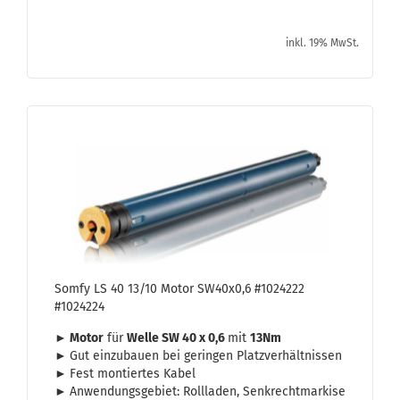
inkl. 19% MwSt.
Somfy LS 40 13/10 Motor SW40x0,6 #1024222
#1024224
► Motor
für
Welle SW 40 x 0,6
mit
13Nm
►
Gut ein­zu­bau­en bei ge­rin­gen Platz­ver­hält­nis­sen
►
Fest mon­tier­tes Kabel
►
An­wen­dungs­ge­biet: Roll­la­den, Senk­recht­mar­ki­se