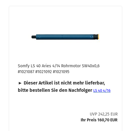
Somfy LS 40 Aries 4/14 Rohr­mo­tor SW40x0,6
#1021087 #1021092 #1021095
► Die­ser Ar­ti­kel ist nicht mehr lie­fer­bar,
bitte be­stel­len Sie den Nach­fol­ger
LS 40 4/16
UVP 242,25 EUR
Ihr Preis 160,70 EUR