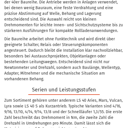
der 40er Baureihe. Die Antriebe werden in Anlagen verwendet,
bei denen wenig Bauraum, eine feste Verdrahtung und eine
präzise Abstimmung auf Welle, Behang und Lagerung
entscheidend sind. Die Auswahl reicht von kleinen
Drehmomenten für leichte Innen- und Sichtschutzsysteme bis zu
stärkeren Ausführungen für kompakte Rollladenanwendungen.
Die Baureihe arbeitet ohne Funktechnik und wird direkt über
geeignete Schalter, Relais oder Steuerungskomponenten
angesteuert. Dadurch bleibt die Installation klar nachvollziehbar,
besonders bei Austauschprojekten, Objektanlagen oder
bestehenden Leitungswegen. Entscheidend sind nicht nur
Newtonmeter und Drehzahl, sondern auch Baulänge, Wellentyp,
Adapter, Mitnehmer und die mechanische Situation am
vorhandenen Behang.
Serien und Leistungsstufen
Zum Sortiment gehören unter anderem LS 40 Aries, Mars, Vulcan,
Lyra sowie LS 40 S als Kurzantrieb. Typische Varianten sind 4/16,
9/16, 13/10, 4/14, 9/14, 13/8 und der Schnellläufer 1,3/55. Die erste
Zahl beschreibt das Drehmoment in Nm, die zweite Zahl die
Drehzahl in Umdrehungen pro Minute. Damit lässt sich die