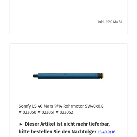
inkl. 19% MwSt.
Somfy LS 40 Mars 9/14 Rohr­mo­tor SW40x0,8
#1023050 #1023051 #1023052
► Die­ser Ar­ti­kel ist nicht mehr lie­fer­bar,
bitte be­stel­len Sie den Nach­fol­ger
LS 40 9/16