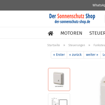
WhatsAp
MOTOREN
STEUE
»
»
Startseite
Steuerungen
Funkste
« Erster
« zurück
weiter »
L