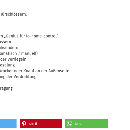
Türschlössern.
rn „Genius für io-home-control”
össern
unksendern
tomatisch / manuell)
oder Verriegeln
iegelung
 Drücker oder Knauf an der Außenseite
ung der Verdrahtung
tragung
pin it
teilen