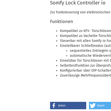
Somfy Lock Controller io
Zur Funksteuerung von elektronischen 
Funktionen
Kompatibel zu KFV- Türschlösse
Kompatibel zu Vachette-Türschl
Steuerbar mit allen Somfy io F
Einstellbarer Schließmodus (au
s
equentielles Entriegeln 
automatische Wiederverr
Einsetzbar für Türschlösser mit
Selbsttestfunktion zur Überprüf
Konfigurierbar über DIP-Schalter
Zuverlässige Mehrfrequenzüber
teilen
tweet