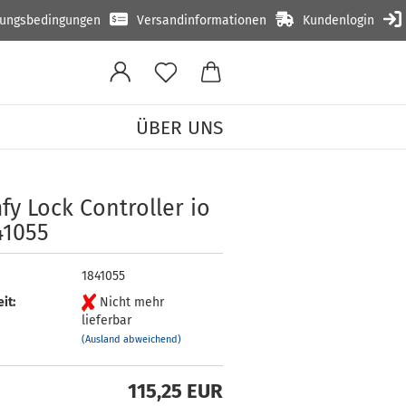
lungsbedingungen
Versandinformationen
Kundenlogin
ÜBER UNS
5
y Lock Con­trol­ler io
41055
1841055
it:
Nicht mehr
lieferbar
(Ausland abweichend)
115,25 EUR