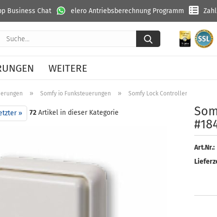
p Business Chat
elero Antriebsberechnung Programm
Zah
Suche...
RUNGEN
WEITERE
»
»
uerungen
Somfy io Funksteuerungen
Somfy Lock Controller io #184105
Somf
72
Artikel in dieser Kategorie
etzter »
#18
Art.Nr.:
Lieferze