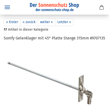
« Erster
« zurück
weiter »
Letzter »
17
Artikel in dieser Kategorie
Somfy Ge­lenk­la­ger mit 45° Plat­te Stan­ge 315mm #9707135