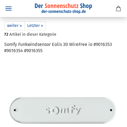
weiter »
Letzter »
72
Artikel in dieser Kategorie
Somfy Funk­wind­sen­sor Eolis 3D Wire­Free io #9016353
#9016354 #9016355