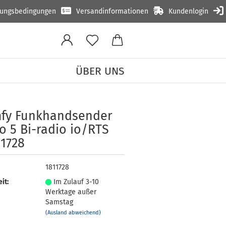
lungsbedingungen
Versandinformationen
Kundenlogin
ÜBER UNS
-radio io/RTS #1811728
y Funk­hand­sen­der
o 5 Bi-​radio io/RTS
11728
1811728
it:
Im Zulauf 3-10
Werktage außer
Samstag
(Ausland abweichend)