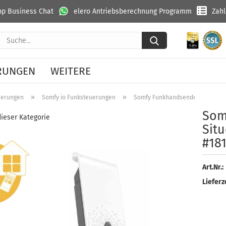
p Business Chat
elero Antriebsberechnung Programm
Zah
Suche...
RUNGEN
WEITERE
»
»
uerungen
Somfy io Funksteuerungen
Somfy Funkhandsender Situo 5 Bi
Somf
dieser Kategorie
Situ
#18
Art.Nr.:
Lieferze