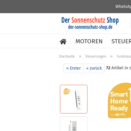
WhatsAp
MOTOREN
STEUE
»
»
Startseite
Steuerungen
Funkste
72
Artikel in 
« Erster
« zurück