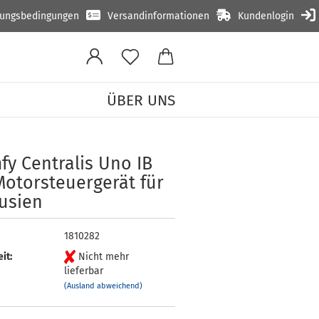
lungsbedingungen
Versandinformationen
Kundenlogin
ÜBER UNS
»
ung
y Cen­tra­lis Uno IB
o­tor­steu­er­ge­rät für
ou­sien
1810282
it:
Nicht mehr
lieferbar
(Ausland abweichend)