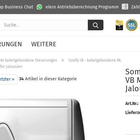
p Business Chat
elero Antriebsberechnung Programm
Zah
Suche...
RUNGEN
WEITERE
»
ete kabelgebundene Steuerungen
Somfy IB - kabelgebundene Mehrfachlös
für Jalousien
Somf
VB M
34
Artikel in dieser Kategorie
etzter »
Ja­l
Art.Nr.:
Lieferze