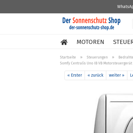
WhatsAp
MOTOREN
STEUE
»
»
Startseite
Steuerungen
Bedraht
Somfy Centralis Uno IB VB Motorsteuergerät 
« Erster
« zurück
weiter »
L