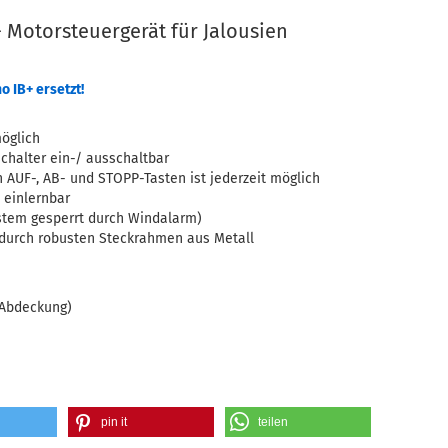
- Motorsteuergerät für Jalousien
o IB+
ersetzt!
öglich
chalter ein-/ ausschaltbar
 AUF-, AB- und STOPP-Tasten ist jederzeit möglich
 einlernbar
ystem gesperrt durch Windalarm)
durch robusten Steckrahmen aus Metall
 Abdeckung)
pin it
teilen