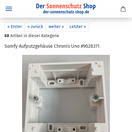
« Erster
« zurück
weiter »
Letzter »
68
Artikel in dieser Kategorie
Somfy Auf­putz­ge­häu­se Chro­nis Uno #9028371