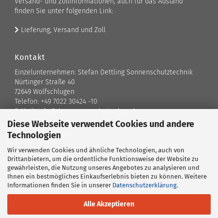
Versand- und Zollinformationen, auch für das Ausland
finden Sie unter folgenden Link:
Lieferung, Versand und Zoll
Kontakt
Einzelunternehmen: Stefan Dettling Sonnenschutztechnik
Nürtinger Straße 40
72649 Wolfschlugen
Telefon: +49 7022 30424 -10
E-Mail: info@der-sonnenschutz-shop.de
Diese Webseite verwendet Cookies und andere
Technologien
Kontaktformular
Wir verwenden Cookies und ähnliche Technologien, auch von
Standort
Drittanbietern, um die ordentliche Funktionsweise der Website zu
gewährleisten, die Nutzung unseres Angebotes zu analysieren und
Ansprechpartner
Ihnen ein bestmögliches Einkaufserlebnis bieten zu können. Weitere
Informationen finden Sie in unserer
Datenschutzerklärung
.
Alle Akzeptieren