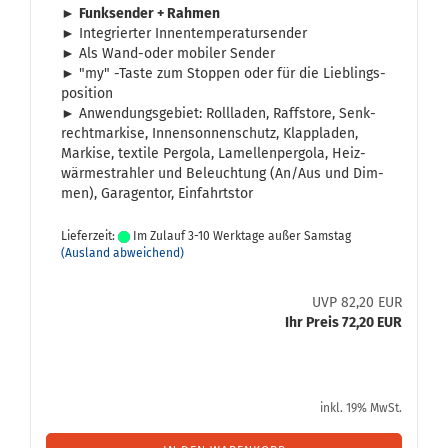
►
Funk­sen­der + Rah­men
► In­te­grier­ter In­nen­tem­pe­ra­tur­sen­der
► Als Wand-​oder mo­bi­ler Sen­der
► "my" -​Taste zum Stop­pen oder für die Lieb­lings­
po­si­ti­on
► An­wen­dungs­ge­biet: Roll­la­den, Raffsto­re, Senk­
recht­mar­ki­se, In­nen­son­nen­schutz, Klapp­la­den,
Mar­ki­se, tex­ti­le Per­go­la, La­mel­len­per­go­la, Heiz­
wär­me­strah­ler und Be­leuch­tung (An/Aus und Dim­
men), Ga­ra­gen­tor, Ein­fahrts­tor
Lieferzeit:
Im Zulauf 3-10 Werktage außer Samstag
(Ausland abweichend)
UVP 82,20 EUR
Ihr Preis 72,20 EUR
inkl. 19% MwSt.