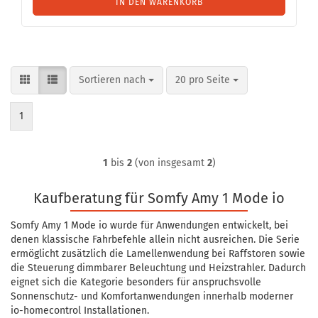
IN DEN WARENKORB
Sortieren nach
pro Seite
Sortieren nach
20 pro Seite
1
1
bis
2
(von insgesamt
2
)
Kaufberatung für Somfy Amy 1 Mode io
Somfy Amy 1 Mode io wurde für Anwendungen entwickelt, bei
denen klassische Fahrbefehle allein nicht ausreichen. Die Serie
ermöglicht zusätzlich die Lamellenwendung bei Raffstoren sowie
die Steuerung dimmbarer Beleuchtung und Heizstrahler. Dadurch
eignet sich die Kategorie besonders für anspruchsvolle
Sonnenschutz- und Komfortanwendungen innerhalb moderner
io-homecontrol Installationen.