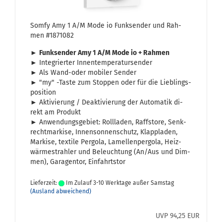
Somfy Amy 1 A/M Mode io Funk­sen­der und Rah­
men #1871082
►
Funk­sen­der Amy 1 A/M Mode io + Rah­men
► In­te­grier­ter In­nen­tem­pe­ra­tur­sen­der
► Als Wand-​oder mo­bi­ler Sen­der
► "my" -​Taste zum Stop­pen oder für die Lieb­lings­
po­si­ti­on
► Ak­ti­vie­rung / De­ak­ti­vie­rung der Au­to­ma­tik di­
rekt am Pro­dukt
► An­wen­dungs­ge­biet: Roll­la­den, Raffsto­re, Senk­
recht­mar­ki­se, In­nen­son­nen­schutz, Klapp­la­den,
Mar­ki­se, tex­ti­le Per­go­la, La­mel­len­per­go­la, Heiz­
wär­me­strah­ler und Be­leuch­tung (An/Aus und Dim­
men), Ga­ra­gen­tor, Ein­fahrts­tor
Lieferzeit:
Im Zulauf 3-10 Werktage außer Samstag
(Ausland abweichend)
UVP 94,25 EUR