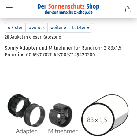
« Erster
« zurück
weiter »
Letzter »
20
Artikel in dieser Kategorie
Somfy Ad­ap­ter und Mit­neh­mer für Rund­rohr Ø 83x1,5
Bau­rei­he 60 #9707026 #9700977 #9420306