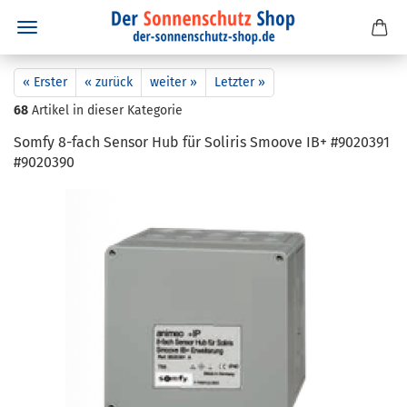
« Erster
« zurück
weiter »
Letzter »
68
Artikel in dieser Kategorie
Somfy 8-​fach Sen­sor Hub für So­li­ris Smoo­ve IB+ #9020391
#9020390