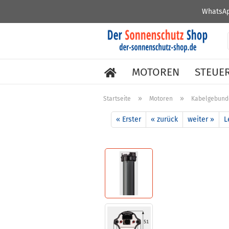
WhatsAp
MOTOREN
STEUE
»
»
Startseite
Motoren
Kabelgebund
« Erster
« zurück
weiter »
L