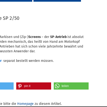
e SP 2/50
Markisen und (Zip-)
Screens
– der
SP
-
Antrieb
ist absolut
werden mechanisch, das heißt von Hand am Motorkopf
 Antrieben hat sich schon viele Jahrzehnte bewährt und
bewussten Anwender dar.
r
separat bestellt werden müssen.
pin it
teilen
e bitte die
Homepage
zu diesem Artikel.