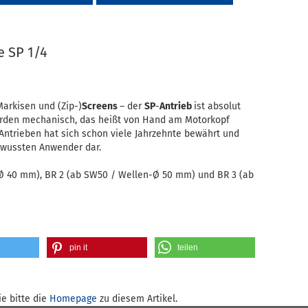
e SP 1/4
Markisen und (Zip-)
Screens
– der
SP
-
Antrieb
ist absolut
werden mechanisch, das heißt von Hand am Motorkopf
 Antrieben hat sich schon viele Jahrzehnte bewährt und
bewussten Anwender dar.
-Ø 40 mm), BR 2 (ab SW50 / Wellen-Ø 50 mm) und BR 3 (ab
pin it
teilen
e bitte die
Homepage
zu diesem Artikel.