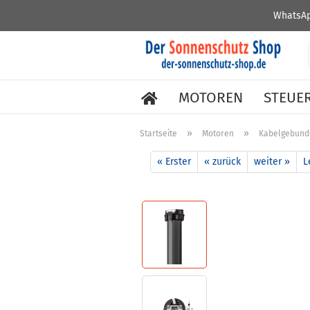
WhatsAp
MOTOREN
STEUE
»
»
Startseite
Motoren
Kabelgebund
« Erster
« zurück
weiter »
L