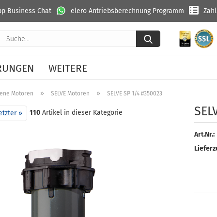
p Business Chat
elero Antriebsberechnung Programm
Zah
Suche...
RUNGEN
WEITERE
»
»
ene Motoren
SELVE Motoren
SELVE SP 1/4 #350023
SEL
110
Artikel in dieser Kategorie
etzter »
Art.Nr.:
Lieferze