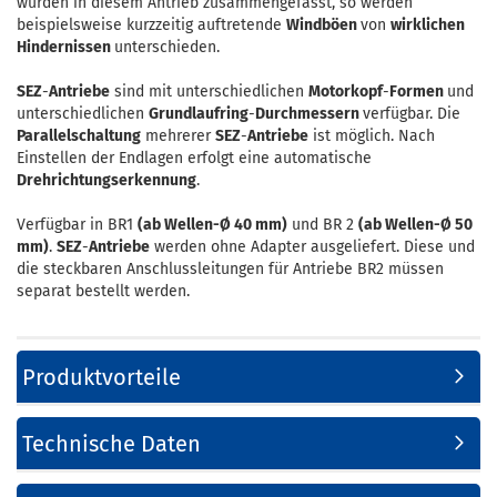
wurden in diesem Antrieb zusammengefasst, so werden
beispielsweise kurzzeitig auftretende
Windböen
von
wirklichen
Hindernissen
unterschieden.
SEZ
-
Antriebe
sind mit unterschiedlichen
Motorkopf
-
Formen
und
unterschiedlichen
Grundlaufring
-
Durchmessern
verfügbar. Die
Parallelschaltung
mehrerer
SEZ
-
Antriebe
ist möglich. Nach
Einstellen der Endlagen erfolgt eine automatische
Drehrichtungserkennung
.
Verfügbar in BR1
(ab Wellen-Ø 40 mm)
und BR 2
(ab Wellen-Ø 50
mm)
.
SEZ
-
Antriebe
werden ohne Adapter ausgeliefert. Diese und
die steckbaren Anschlussleitungen für Antriebe BR2 müssen
separat bestellt werden.
Produktvorteile
Technische Daten