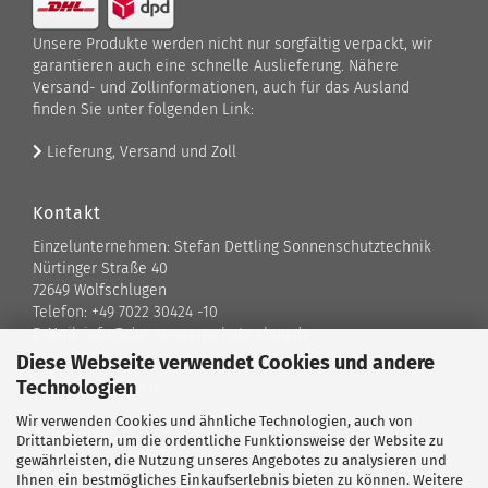
Unsere Produkte werden nicht nur sorgfältig verpackt, wir
garantieren auch eine schnelle Auslieferung. Nähere
Versand- und Zollinformationen, auch für das Ausland
finden Sie unter folgenden Link:
Lieferung, Versand und Zoll
Kontakt
Einzelunternehmen: Stefan Dettling Sonnenschutztechnik
Nürtinger Straße 40
72649 Wolfschlugen
Telefon: +49 7022 30424 -10
E-Mail: info@der-sonnenschutz-shop.de
Diese Webseite verwendet Cookies und andere
Technologien
Kontaktformular
Wir verwenden Cookies und ähnliche Technologien, auch von
Standort
Drittanbietern, um die ordentliche Funktionsweise der Website zu
gewährleisten, die Nutzung unseres Angebotes zu analysieren und
Ansprechpartner
Ihnen ein bestmögliches Einkaufserlebnis bieten zu können. Weitere