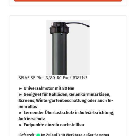
SELVE SE Plus 3/80-RC Funk #387143
► Uni­ver­sal­mo­tor mit
80 Nm
► Ge­eig­net für
Roll­lä­den
,
Ge­lenk­arm­mar­ki­sen
,
Screens
,
Win­ter­gar­ten­be­schat­tung
oder auch
In­
nen­rol­los
► Ler­nen­der
Über­last­schutz
in Auf­wärts­rich­tung,
An­frier­schutz
► End­punk­te ein­zeln nach­stell­bar
Lieferzeit:
Im Zulauf 3-10 Werktage außer Samstag