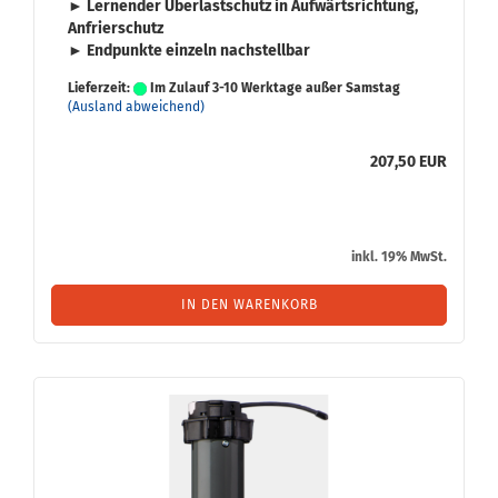
► Ler­nen­der
Über­last­schutz
in Auf­wärts­rich­tung,
An­frier­schutz
► End­punk­te ein­zeln nach­stell­bar
Lieferzeit:
Im Zulauf 3-10 Werktage außer Samstag
(Ausland abweichend)
207,50 EUR
inkl. 19% MwSt.
IN DEN WARENKORB