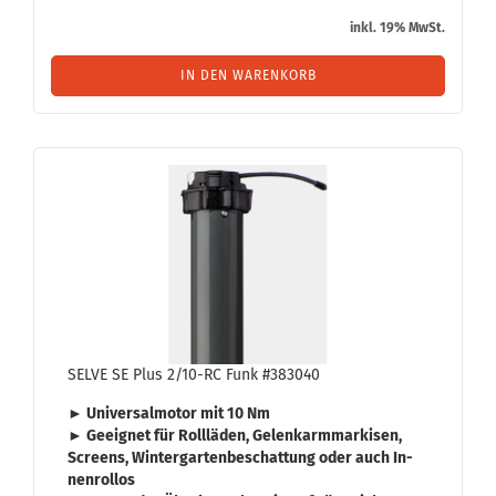
inkl. 19% MwSt.
IN DEN WARENKORB
SELVE SE Plus 2/10-RC Funk #383040
► Uni­ver­sal­mo­tor mit
10 Nm
► Ge­eig­net für
Roll­lä­den
,
Ge­lenk­arm­mar­ki­sen
,
Screens
,
Win­ter­gar­ten­be­schat­tung
oder auch
In­
nen­rol­los