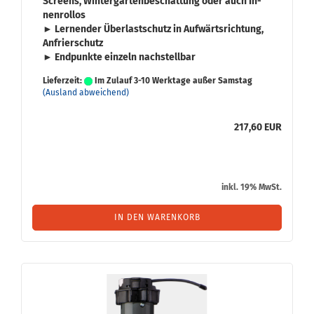
Screens
,
Win­ter­gar­ten­be­schat­tung
oder auch
In­
nen­rol­los
► Ler­nen­der
Über­last­schutz
in Auf­wärts­rich­tung,
An­frier­schutz
► End­punk­te ein­zeln nach­stell­bar
Lieferzeit:
Im Zulauf 3-10 Werktage außer Samstag
(Ausland abweichend)
217,60 EUR
inkl. 19% MwSt.
IN DEN WARENKORB