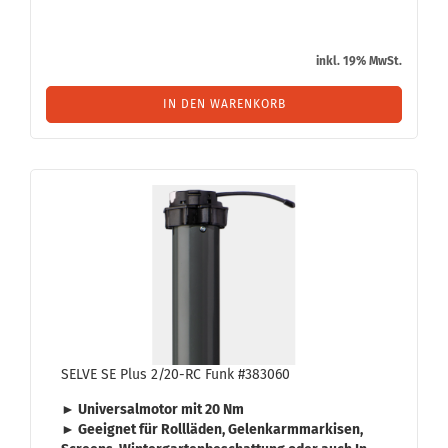
inkl. 19% MwSt.
IN DEN WARENKORB
SELVE SE Plus 2/20-RC Funk #383060
► Uni­ver­sal­mo­tor mit
20 Nm
► Ge­eig­net für
Roll­lä­den
,
Ge­lenk­arm­mar­ki­sen
,