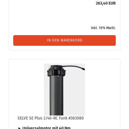
263,40 EUR
inkl. 19% MwSt.
IN DEN WARENKORB
SELVE SE Plus 2/40-RC Funk #383080
► Uni­ver­sal­mo­tor mit
40 Nm