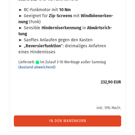
► RC-​Funkmotor mit
10 Nm
► Ge­eig­net für
Zip
-
Screens
mit
Wind­bö­en­er­ken­
nung
(Funk)
► Sen­si­ble
Hin­der­nis­er­ken­nung
in
Ab­wärts­rich­
tung
► Sanf­tes An­lau­fen gegen den Kas­ten
► „
Re­ver­sier­funk­ti­on
“: drei­ma­li­ges An­fah­ren
eines Hin­der­nis­ses
Lieferzeit:
Im Zulauf 3-10 Werktage außer Samstag
(Ausland abweichend)
232,90 EUR
inkl. 19% MwSt.
IN DEN WARENKORB