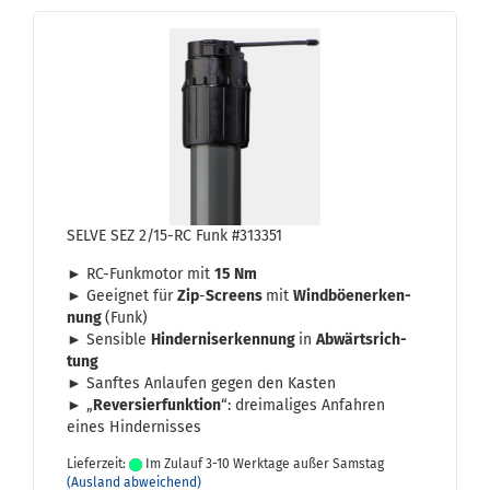
SELVE SEZ 2/15-RC Funk #313351
► RC-​Funkmotor mit
15 Nm
► Ge­eig­net für
Zip
-
Screens
mit
Wind­bö­en­er­ken­
nung
(Funk)
► Sen­si­ble
Hin­der­nis­er­ken­nung
in
Ab­wärts­rich­
tung
► Sanf­tes An­lau­fen gegen den Kas­ten
► „
Re­ver­sier­funk­ti­on
“: drei­ma­li­ges An­fah­ren
eines Hin­der­nis­ses
Lieferzeit:
Im Zulauf 3-10 Werktage außer Samstag
(Ausland abweichend)