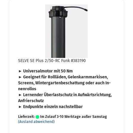
SELVE SE Plus 2/50-RC Funk #383190
► Uni­ver­sal­mo­tor mit
50 Nm
► Ge­eig­net für
Roll­lä­den
,
Ge­lenk­arm­mar­ki­sen
,
Screens
,
Win­ter­gar­ten­be­schat­tung
oder auch
In­
nen­rol­los
► Ler­nen­der
Über­last­schutz
in Auf­wärts­rich­tung,
An­frier­schutz
► End­punk­te ein­zeln nach­stell­bar
Lieferzeit:
Im Zulauf 3-10 Werktage außer Samstag
(Ausland abweichend)