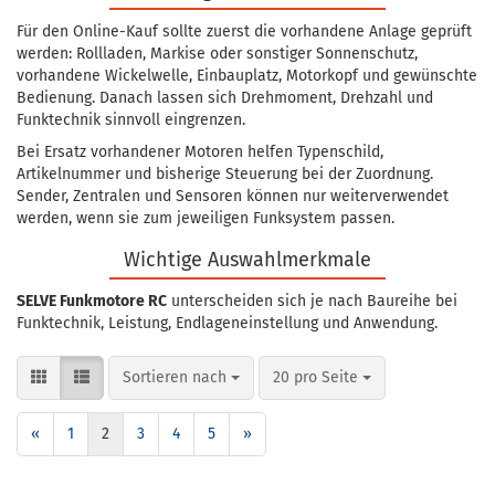
Für den Online-Kauf sollte zuerst die vorhandene Anlage geprüft
werden: Rollladen, Markise oder sonstiger Sonnenschutz,
vorhandene Wickelwelle, Einbauplatz, Motorkopf und gewünschte
Bedienung. Danach lassen sich Drehmoment, Drehzahl und
Funktechnik sinnvoll eingrenzen.
Bei Ersatz vorhandener Motoren helfen Typenschild,
Artikelnummer und bisherige Steuerung bei der Zuordnung.
Sender, Zentralen und Sensoren können nur weiterverwendet
werden, wenn sie zum jeweiligen Funksystem passen.
Wichtige Auswahlmerkmale
SELVE Funkmotore RC
unterscheiden sich je nach Baureihe bei
Funktechnik, Leistung, Endlageneinstellung und Anwendung.
Sortieren nach
pro Seite
Sortieren nach
20 pro Seite
«
1
2
3
4
5
»