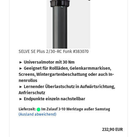
SELVE SE Plus 2/30-RC Funk #383070
► Uni­ver­sal­mo­tor mit
30 Nm
► Ge­eig­net für
Roll­lä­den
,
Ge­lenk­arm­mar­ki­sen
,
Screens
,
Win­ter­gar­ten­be­schat­tung
oder auch
In­
nen­rol­los
► Ler­nen­der
Über­last­schutz
in Auf­wärts­rich­tung,
An­frier­schutz
► End­punk­te ein­zeln nach­stell­bar
Lieferzeit:
Im Zulauf 3-10 Werktage außer Samstag
(Ausland abweichend)
232,90 EUR