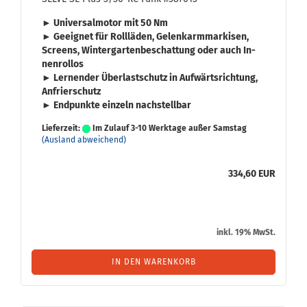
► Uni­ver­sal­mo­tor mit
50 Nm
► Ge­eig­net für
Roll­lä­den
,
Ge­lenk­arm­mar­ki­sen
,
Screens
,
Win­ter­gar­ten­be­schat­tung
oder auch
In­
nen­rol­los
► Ler­nen­der
Über­last­schutz
in Auf­wärts­rich­tung,
An­frier­schutz
► End­punk­te ein­zeln nach­stell­bar
Lieferzeit:
Im Zulauf 3-10 Werktage außer Samstag
(Ausland abweichend)
334,60 EUR
inkl. 19% MwSt.
IN DEN WARENKORB