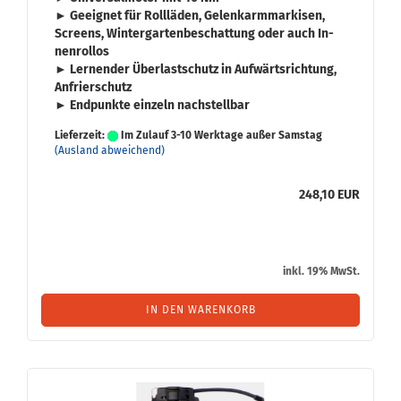
► Ge­eig­net für
Roll­lä­den
,
Ge­lenk­arm­mar­ki­sen
,
Screens
,
Win­ter­gar­ten­be­schat­tung
oder auch
In­
nen­rol­los
► Ler­nen­der
Über­last­schutz
in Auf­wärts­rich­tung,
An­frier­schutz
► End­punk­te ein­zeln nach­stell­bar
Lieferzeit:
Im Zulauf 3-10 Werktage außer Samstag
(Ausland abweichend)
248,10 EUR
inkl. 19% MwSt.
IN DEN WARENKORB