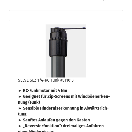
SELVE SEZ 1/4-RC Funk #311613
► RC-​Funkmotor mit
4 Nm
► Ge­eig­net für
Zip
-
Screens
mit
Wind­bö­en­er­ken­
nung
(Funk)
► Sen­si­ble
Hin­der­nis­er­ken­nung
in
Ab­wärts­rich­
tung
► Sanf­tes An­lau­fen gegen den Kas­ten
► „
Re­ver­sier­funk­ti­on
“: drei­ma­li­ges An­fah­ren
eines Hin­der­nis­ses