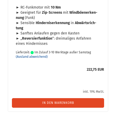
► RC-​Funkmotor mit
10 Nm
► Ge­eig­net für
Zip
-
Screens
mit
Wind­bö­en­er­ken­
nung
(Funk)
► Sen­si­ble
Hin­der­nis­er­ken­nung
in
Ab­wärts­rich­
tung
► Sanf­tes An­lau­fen gegen den Kas­ten
► „
Re­ver­sier­funk­ti­on
“: drei­ma­li­ges An­fah­ren
eines Hin­der­nis­ses
Lieferzeit:
Im Zulauf 3-10 Werktage außer Samstag
(Ausland abweichend)
222,75 EUR
inkl. 19% MwSt.
IN DEN WARENKORB