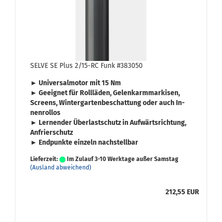
SELVE SE Plus 2/15-RC Funk #383050
► Uni­ver­sal­mo­tor mit
15 Nm
► Ge­eig­net für
Roll­lä­den
,
Ge­lenk­arm­mar­ki­sen
,
Screens
,
Win­ter­gar­ten­be­schat­tung
oder auch
In­
nen­rol­los
► Ler­nen­der
Über­last­schutz
in Auf­wärts­rich­tung,
An­frier­schutz
► End­punk­te ein­zeln nach­stell­bar
Lieferzeit:
Im Zulauf 3-10 Werktage außer Samstag
(Ausland abweichend)
212,55 EUR