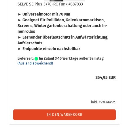
SELVE SE Plus 3/70-RC Funk #387033
► Uni­ver­sal­mo­tor mit
70 Nm
► Ge­eig­net für
Roll­lä­den
,
Ge­lenk­arm­mar­ki­sen
,
Screens
,
Win­ter­gar­ten­be­schat­tung
oder auch
In­
nen­rol­los
► Ler­nen­der
Über­last­schutz
in Auf­wärts­rich­tung,
An­frier­schutz
► End­punk­te ein­zeln nach­stell­bar
Lieferzeit:
Im Zulauf 3-10 Werktage außer Samstag
(Ausland abweichend)
354,95 EUR
inkl. 19% MwSt.
IN DEN WARENKORB