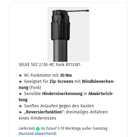
SELVE SEZ 2/30-RC Funk #313381
► RC-​Funkmotor mit
30 Nm
► Ge­eig­net für
Zip
-
Screens
mit
Wind­bö­en­er­ken­
nung
(Funk)
► Sen­si­ble
Hin­der­nis­er­ken­nung
in
Ab­wärts­rich­
tung
► Sanf­tes An­lau­fen gegen den Kas­ten
► „
Re­ver­sier­funk­ti­on
“: drei­ma­li­ges An­fah­ren
eines Hin­der­nis­ses
Lieferzeit:
Im Zulauf 3-10 Werktage außer Samstag
(Ausland abweichend)