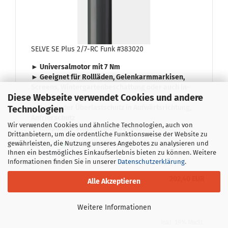
SELVE SE Plus 2/7-RC Funk #383020
► Uni­ver­sal­mo­tor mit
7 Nm
► Ge­eig­net für
Roll­lä­den
,
Ge­lenk­arm­mar­ki­sen
,
Screens
,
Win­ter­gar­ten­be­schat­tung
oder auch
In­
Diese Webseite verwendet Cookies und andere
nen­rol­los
► Ler­nen­der
Über­last­schutz
in Auf­wärts­rich­tung,
Technologien
An­frier­schutz
Wir verwenden Cookies und ähnliche Technologien, auch von
► End­punk­te ein­zeln nach­stell­bar
Drittanbietern, um die ordentliche Funktionsweise der Website zu
gewährleisten, die Nutzung unseres Angebotes zu analysieren und
Lieferzeit:
Im Zulauf 3-10 Werktage außer Samstag
Ihnen ein bestmögliches Einkaufserlebnis bieten zu können. Weitere
(Ausland abweichend)
Informationen finden Sie in unserer
Datenschutzerklärung
.
202,40 EUR
Alle Akzeptieren
Weitere Informationen
inkl. 19% MwSt.