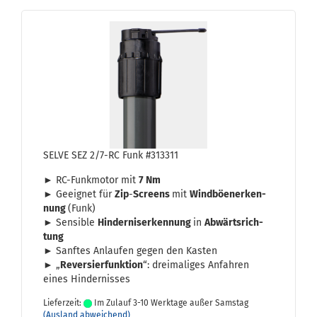
SELVE SEZ 2/7-RC Funk #313311
► RC-​Funkmotor mit
7 Nm
► Ge­eig­net für
Zip
-
Screens
mit
Wind­bö­en­er­ken­
nung
(Funk)
► Sen­si­ble
Hin­der­nis­er­ken­nung
in
Ab­wärts­rich­
tung
► Sanf­tes An­lau­fen gegen den Kas­ten
► „
Re­ver­sier­funk­ti­on
“: drei­ma­li­ges An­fah­ren
eines Hin­der­nis­ses
Lieferzeit:
Im Zulauf 3-10 Werktage außer Samstag
(Ausland abweichend)