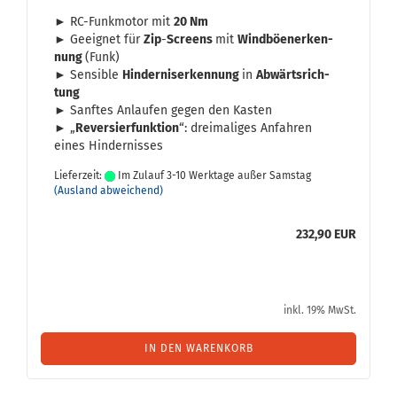
► RC-​Funkmotor mit
20 Nm
► Ge­eig­net für
Zip
-
Screens
mit
Wind­bö­en­er­ken­
nung
(Funk)
► Sen­si­ble
Hin­der­nis­er­ken­nung
in
Ab­wärts­rich­
tung
► Sanf­tes An­lau­fen gegen den Kas­ten
► „
Re­ver­sier­funk­ti­on
“: drei­ma­li­ges An­fah­ren
eines Hin­der­nis­ses
Lieferzeit:
Im Zulauf 3-10 Werktage außer Samstag
(Ausland abweichend)
232,90 EUR
inkl. 19% MwSt.
IN DEN WARENKORB