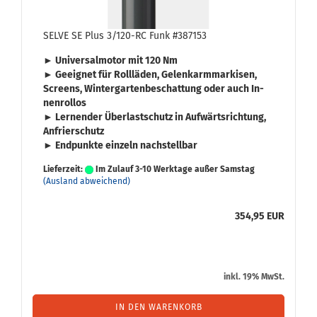
SELVE SE Plus 3/120-​RC Funk #387153
► Uni­ver­sal­mo­tor mit
120 Nm
► Ge­eig­net für
Roll­lä­den
,
Ge­lenk­arm­mar­ki­sen
,
Screens
,
Win­ter­gar­ten­be­schat­tung
oder auch
In­
nen­rol­los
► Ler­nen­der
Über­last­schutz
in Auf­wärts­rich­tung,
An­frier­schutz
► End­punk­te ein­zeln nach­stell­bar
Lieferzeit:
Im Zulauf 3-10 Werktage außer Samstag
(Ausland abweichend)
354,95 EUR
inkl. 19% MwSt.
IN DEN WARENKORB