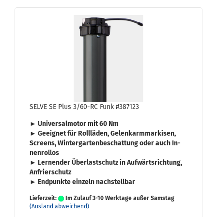
SELVE SE Plus 3/60-RC Funk #387123
► Uni­ver­sal­mo­tor mit
60 Nm
► Ge­eig­net für
Roll­lä­den
,
Ge­lenk­arm­mar­ki­sen
,
Screens
,
Win­ter­gar­ten­be­schat­tung
oder auch
In­
nen­rol­los
► Ler­nen­der
Über­last­schutz
in Auf­wärts­rich­tung,
An­frier­schutz
► End­punk­te ein­zeln nach­stell­bar
Lieferzeit:
Im Zulauf 3-10 Werktage außer Samstag
(Ausland abweichend)