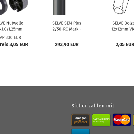
VE Nut­wel­le
SELVE SEM Plus
SELVE Bol­z
x1,0/1,25mm
2/50-RC Mar­ki­
12x12mm Vi
pplungs-​​Ad­
sen­mo­tor
kant #2860
VP 3,10 EUR
­ter #288121
#383990
Preis 3,05 EUR
293,90 EUR
2,05 EU
Sicher zahlen mit