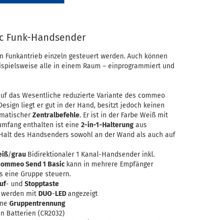
ic Funk-Handsender
n Funkantrieb einzeln gesteuert werden. Auch können
ispielsweise alle in einem Raum – einprogrammiert und
auf das Wesentliche reduzierte Variante des commeo
sign liegt er gut in der Hand, besitzt jedoch keinen
matischer
Zentralbefehle
. Er ist in der Farbe Weiß mit
rumfang enthalten ist eine
2-in-1-Halterung
aus
 Halt des Handsenders sowohl an der Wand als auch auf
eiß
/
grau
Bidirektionaler 1 Kanal-Handsender inkl.
commeo Send 1 Basic
kann in mehrere Empfänger
s eine Gruppe steuern.
uf
- und
Stopptaste
 werden mit
DUO
-
LED
angezeigt
hne
Gruppentrennung
n Batterien (CR2032)