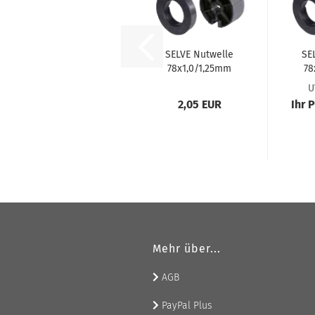
SELVE Nut­wel­le
SEL
78x1,0/1,25mm
78
Laufring-​​Ad­ap­
Ku
U
ter #288016
ap
2,05 EUR
Ihr 
Mehr über...
AGB
PayPal Plus