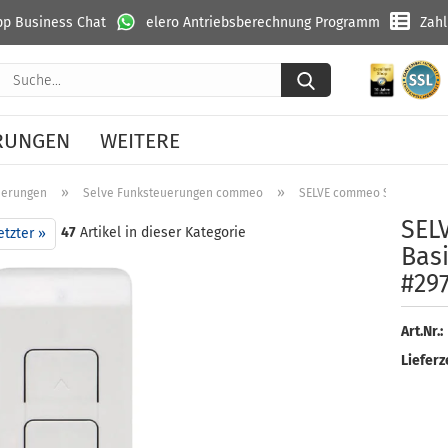
p Business Chat
elero Antriebsberechnung Programm
Zah
Suche...
RUNGEN
WEITERE
»
»
uerungen
Selve Funksteuerungen commeo
SELVE commeo Send 1 Basi
SEL
47
Artikel in dieser Kategorie
etzter »
Bas
#297
Art.Nr.:
Lieferze