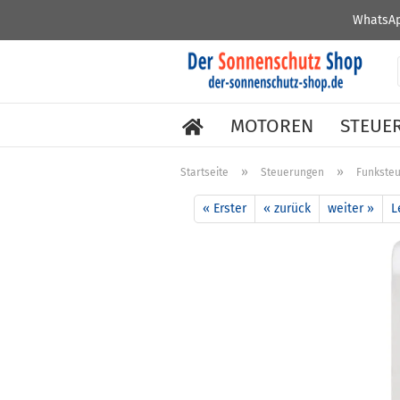
WhatsAp
MOTOREN
STEUE
»
»
Startseite
Steuerungen
Funkste
« Erster
« zurück
weiter »
L