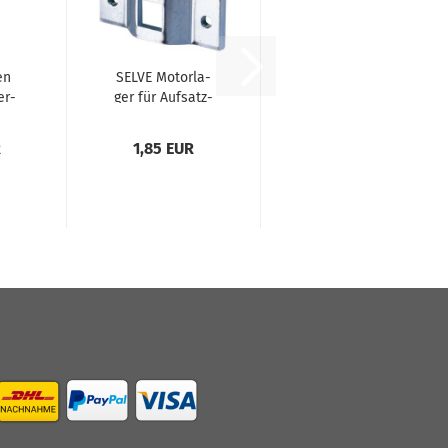
en
SELVE Mo­tor­la­
er­
ger für Auf­satz­
23
ele­men­te Stahl
ver­zinkt In­nen­
R
1,85 EUR
vier­kant 12mm,
Ge­win­de M6,
BR1&2
#280120...