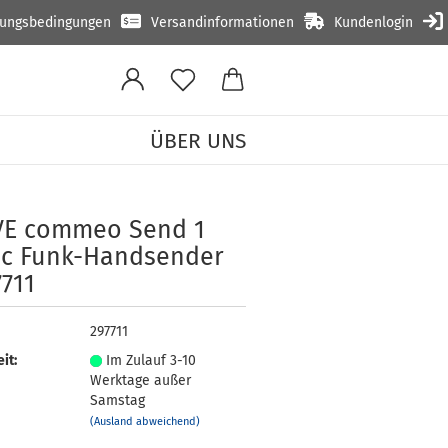
lungsbedingungen
Versandinformationen
Kundenlogin
ÜBER UNS
c Funk-Handsender #297711
VE com­meo Send 1
ic Funk-​Handsender
711
297711
it:
Im Zulauf 3-10
Werktage außer
Samstag
(Ausland abweichend)