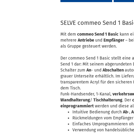
SELVE commeo Send 1 Bas
Mit dem
commeo Send 1 Basic
kann ei
mehrere
Antriebe
und
Empfänger
– be
als Gruppe gesteuert werden.
Der commeo Send 1 Basic stellt eine 
Send 1 dar: Mit seinem abgerundeten De
Schalter zum
An
- und
Abschalten
auto
grauer Unterseite erhältlich. Im Liefe
transparentem Acryl für den sicheren
dem Tisch.
Funk-Handsender, 1-Kanal,
verkehrsw
Wandhalterung
/
Tischhalterung
. Der
einprogrammiert
werden und diese al
Intuitive Bedienung durch
Ab
-,
A
Rückmeldungen vom Empfänger
Einfaches Umprogrammieren o
Verwendung von handelsübliche