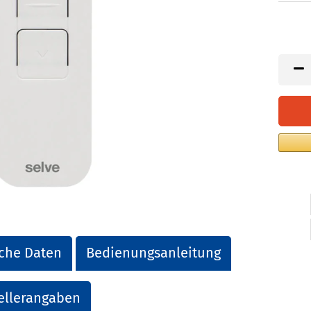
che Daten
Bedienungsanleitung
ellerangaben