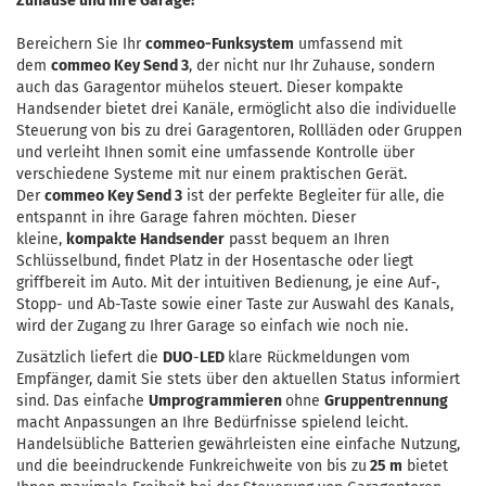
Zuhause und Ihre Garage!
Bereichern Sie Ihr
commeo-Funksystem
umfassend mit
dem
commeo Key Send 3
, der nicht nur Ihr Zuhause, sondern
auch das Garagentor mühelos steuert. Dieser kompakte
Handsender bietet drei Kanäle, ermöglicht also die individuelle
Steuerung von bis zu drei Garagentoren, Rollläden oder Gruppen
und verleiht Ihnen somit eine umfassende Kontrolle über
verschiedene Systeme mit nur einem praktischen Gerät.
Der
commeo Key Send 3
ist der perfekte Begleiter für alle, die
entspannt in ihre Garage fahren möchten. Dieser
kleine,
kompakte Handsender
passt bequem an Ihren
Schlüsselbund, findet Platz in der Hosentasche oder liegt
griffbereit im Auto. Mit der intuitiven Bedienung, je eine Auf-,
Stopp- und Ab-Taste sowie einer Taste zur Auswahl des Kanals,
wird der Zugang zu Ihrer Garage so einfach wie noch nie.
Zusätzlich liefert die
DUO
-
LED
klare Rückmeldungen vom
Empfänger, damit Sie stets über den aktuellen Status informiert
sind. Das einfache
Umprogrammieren
ohne
Gruppentrennung
macht Anpassungen an Ihre Bedürfnisse spielend leicht.
Handelsübliche Batterien gewährleisten eine einfache Nutzung,
und die beeindruckende Funkreichweite von bis zu
25 m
bietet