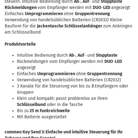
steuern. Intuitive Bedienung durch
Ab
-,
Auf
- und
Stopptaste
Rückmeldungen
vom Empfänger werden mit
DUO
-
LED
angezeigt
Einfaches
Umprogrammieren
ohne
Gruppentrennung
Verwendung von handelsüblichen Batterien (CR2032) Kleine
Bauform für die
Jackentasche Schlüsselanhänger
zum Anbringen
am Schlüsselbund
Produktvorteile
Intuitive Bedienung durch
Ab
-,
Auf
- und
Stopptaste
Rückmeldungen vom Empfänger werden mit
DUO
-
LED
angezeigt
Einfaches
Umprogrammieren
ohne
Gruppentrennung
Verwendung von handelsüblichen Batterien (CR2032)
3 Kanäle für die Steuerung von bis zu
3
Empfängern oder
Gruppen
Klein und kompakt: passt problemlos an Ihren
Schlüsselbund
oder in die Tasche
Bis zu
25 m Funkreichweite
Mit Batterie ausgestattet
commeo Key Send 3: Einfache und intuitive Steuerung für Ihr