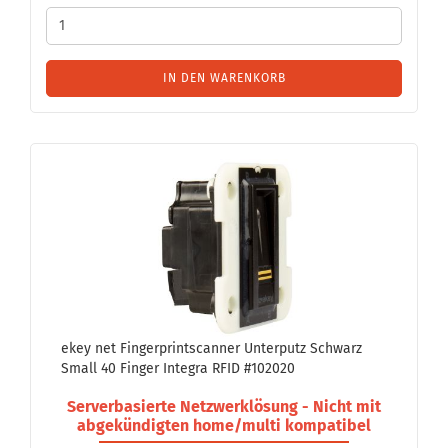
IN DEN WARENKORB
ekey net Fin­ger­print­scan­ner Un­ter­putz Schwarz
Small 40 Fin­ger In­te­gra RFID #102020
Ser­ver­ba­sier­te Netz­werk­lö­sung - Nicht mit
ab­ge­kün­dig­ten home/multi kom­pa­ti­bel