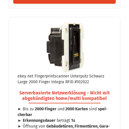
ekey net Fin­ger­print­scan­ner Un­ter­putz Schwarz
Large 2000 Fin­ger In­te­gra RFID #102022
Ser­ver­ba­sier­te Netz­werk­lö­sung - Nicht mit
ab­ge­kün­dig­ten home/multi kom­pa­ti­bel
► Bis zu
2000 Fin­ger
und
2000 Kar­ten
sind
spei­
cher­bar
►
Er­ken­nungs­dau­er
be­trägt
1s
► Öff­nung von
Ge­bäu­de­tü­ren, Fir­men­tü­ren, Ga­ra­