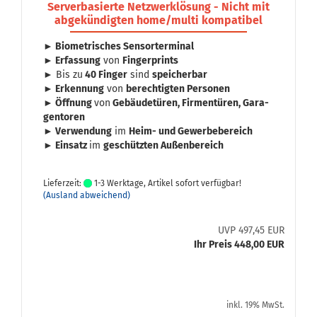
Ser­ver­ba­sier­te Netz­werk­lö­sung - Nicht mit
ab­ge­kün­dig­ten home/multi kom­pa­ti­bel
► Bio­me­tri­sches Sen­sor­ter­mi­nal
► Er­fas­sung
von
Fin­ger­prints
► Bis zu
40 Fin­ger
sind
spei­cher­bar
► Er­ken­nung
von
be­rech­tig­ten Per­so­nen
► Öff­nung
von
Ge­bäu­de­tü­ren, Fir­men­tü­ren, Ga­ra­
gen­to­ren
► Ver­wen­dung
im
Heim- und Ge­wer­be­be­reich
► Ein­satz
im
ge­schütz­ten Au­ßen­be­reich
Lieferzeit:
1-3 Werktage, Artikel sofort verfügbar!
(Ausland abweichend)
UVP 497,45 EUR
Ihr Preis 448,00 EUR
inkl. 19% MwSt.