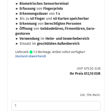
► Bio­me­tri­sches Sen­sor­ter­mi­nal
► Er­fas­sung
von
Fin­ger­prints
► Er­ken­nungs­dau­er
von
1 s
► Bis zu
40 Fin­ger
und
40 Kar­ten spei­cher­bar
► Er­ken­nung
von
be­rech­tig­ten Per­so­nen
► Öff­nung
von
Ge­bäu­de­tü­ren, Fir­men­tü­ren, Ga­ra­
gen­to­ren
► Ver­wen­dung
im
Heim- und Ge­wer­be­be­reich
► Ein­satz im
ge­schütz­ten Au­ßen­be­reich
Lieferzeit:
1-3 Werktage, Artikel sofort verfügbar!
(Ausland abweichend)
UVP 679,50 EUR
Ihr Preis 612,10 EUR
inkl. 19% MwSt.