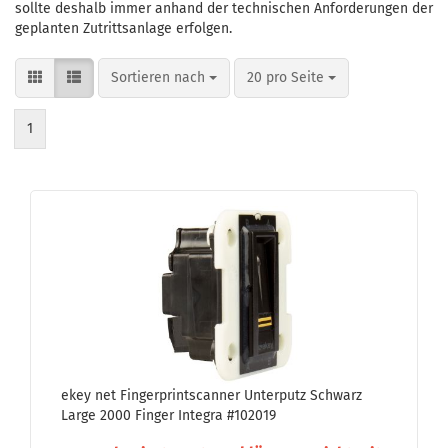
sollte deshalb immer anhand der technischen Anforderungen der
geplanten Zutrittsanlage erfolgen.
Sortieren nach
pro Seite
Sortieren nach
20 pro Seite
1
ekey net Fin­ger­print­scan­ner Un­ter­putz Schwarz
Large 2000 Fin­ger In­te­gra #102019