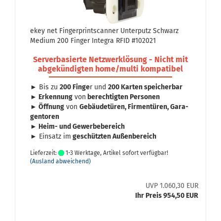
ekey net Fin­ger­print­scan­ner Un­ter­putz Schwarz
Me­di­um 200 Fin­ger In­te­gra RFID #102021
Ser­ver­ba­sier­te Netz­werk­lö­sung - Nicht mit
ab­ge­kün­dig­ten home/multi kom­pa­ti­bel
► Bis zu
200 Finge
r und
200 Kar­ten spei­cher­bar
► Er­ken­nung
von
be­rech­tig­ten Per­so­nen
► Öff­nung
von
Ge­bäu­de­tü­ren, Fir­men­tü­ren, Ga­ra­
gen­to­ren
► Heim- und Ge­wer­be­be­reich
► Ein­satz im
ge­schütz­ten Au­ßen­be­reich
Lieferzeit:
1-3 Werktage, Artikel sofort verfügbar!
(Ausland abweichend)
UVP 1.060,30 EUR
Ihr Preis 954,50 EUR