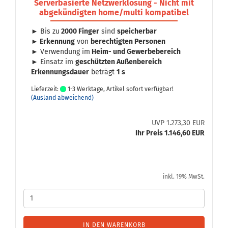
Ser­ver­ba­sier­te Netz­werk­lö­sung - Nicht mit
ab­ge­kün­dig­ten home/multi kom­pa­ti­bel
► Bis zu
2000 Fin­ger
sind
spei­cher­bar
►
Er­ken­nung
von
be­rech­tig­ten Per­so­nen
► Ver­wen­dung im
Heim- und Ge­wer­be­be­reich
► Ein­satz im
ge­schütz­ten Au­ßen­be­reich
Er­ken­nungs­dau­er
be­trägt
1 s
Lieferzeit:
1-3 Werktage, Artikel sofort verfügbar!
(Ausland abweichend)
UVP 1.273,30 EUR
Ihr Preis 1.146,60 EUR
inkl. 19% MwSt.
IN DEN WARENKORB