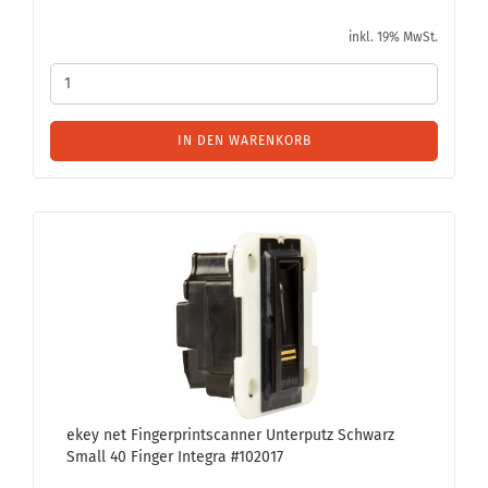
inkl. 19% MwSt.
IN DEN WARENKORB
ekey net Fin­ger­print­scan­ner Un­ter­putz Schwarz
Small 40 Fin­ger In­te­gra #102017