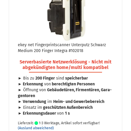
ekey net Fin­ger­print­scan­ner Un­ter­putz Schwarz
Me­di­um 200 Fin­ger In­te­gra #102018
Ser­ver­ba­sier­te Netz­werk­lö­sung - Nicht mit
ab­ge­kün­dig­ten home/multi kom­pa­ti­bel
► Bis zu
200 Fin­ger
sind
spei­cher­bar
► Er­ken­nung
von
be­rech­tig­ten Per­so­nen
► Öff­nung von
Ge­bäu­de­tü­ren, Fir­men­tü­ren, Ga­ra­
gen­to­ren
► Ver­wen­dung
im
Heim- und Ge­wer­be­be­reich
► Ein­satz im
ge­schütz­ten Au­ßen­be­reich
► Er­ken­nungs­dau­er
von
1 s
Lieferzeit:
1-3 Werktage, Artikel sofort verfügbar!
(Ausland abweichend)