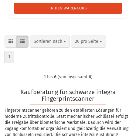
IN DEN WARENKORB
Sortieren nach
pro Seite
Sortieren nach
20 pro Seite
1
1
bis
6
(von insgesamt
6
)
Kaufberatung für schwarze integra
Fingerprintscanner
Fingerprintscanner gehören zu den etablierten Lösungen für
moderne Zutrittskontrolle. Statt mechanischer Schlüssel erfolgt
die Freigabe über biometrische Merkmale. Dadurch wird der
Zugang komfortabler organisiert und gleichzeitig die Verwaltung
von Schlüsseln reduziert. Die schwarze integra Ausführung