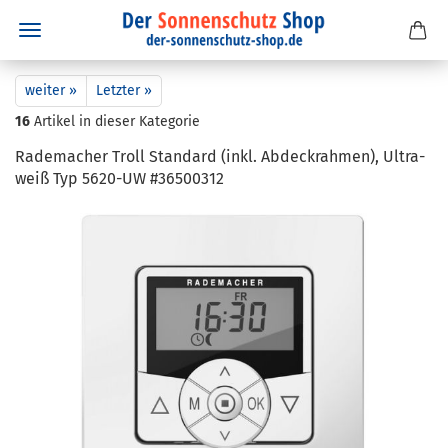
weiter »
Letzter »
16
Artikel in dieser Kategorie
Ra­de­ma­cher Troll Stan­dard (inkl. Ab­deck­rah­men), Ul­tra­
weiß Typ 5620-​UW #36500312