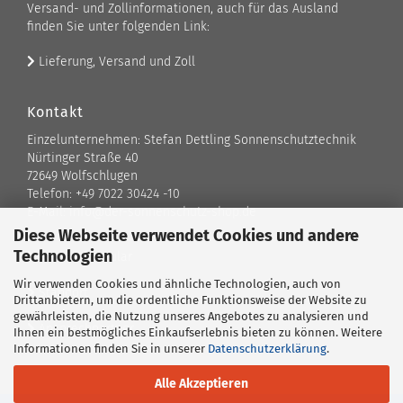
Versand- und Zollinformationen, auch für das Ausland
finden Sie unter folgenden Link:
Lieferung, Versand und Zoll
Kontakt
Einzelunternehmen: Stefan Dettling Sonnenschutztechnik
Nürtinger Straße 40
72649 Wolfschlugen
Telefon: +49 7022 30424 -10
E-Mail: info@der-sonnenschutz-shop.de
Diese Webseite verwendet Cookies und andere
Technologien
Kontaktformular
Wir verwenden Cookies und ähnliche Technologien, auch von
Standort
Drittanbietern, um die ordentliche Funktionsweise der Website zu
gewährleisten, die Nutzung unseres Angebotes zu analysieren und
Ansprechpartner
Ihnen ein bestmögliches Einkaufserlebnis bieten zu können. Weitere
Informationen finden Sie in unserer
Datenschutzerklärung
.
Alle Akzeptieren