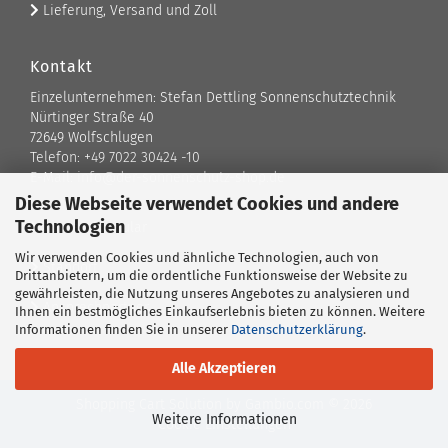
Lieferung, Versand und Zoll
Kontakt
Einzelunternehmen: Stefan Dettling Sonnenschutztechnik
Nürtinger Straße 40
72649 Wolfschlugen
Telefon: +49 7022 30424 -10
E-Mail: info@der-sonnenschutz-shop.de
Diese Webseite verwendet Cookies und andere
Technologien
Kontaktformular
Wir verwenden Cookies und ähnliche Technologien, auch von
Standort
Drittanbietern, um die ordentliche Funktionsweise der Website zu
gewährleisten, die Nutzung unseres Angebotes zu analysieren und
Ansprechpartner
Ihnen ein bestmögliches Einkaufserlebnis bieten zu können. Weitere
Informationen finden Sie in unserer
Datenschutzerklärung
.
Alle Akzeptieren
Shopping Cart Solution
by Gambio.com © 2026
Weitere Informationen
Cookie Einstellungen