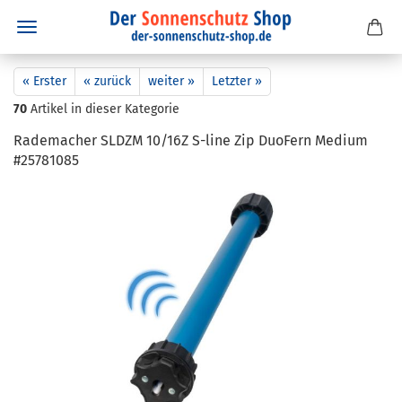
« Erster
« zurück
weiter »
Letzter »
70
Artikel in dieser Kategorie
Ra­de­ma­cher SLDZM 10/16Z S-​line Zip Du­o­Fern Me­di­um
#25781085