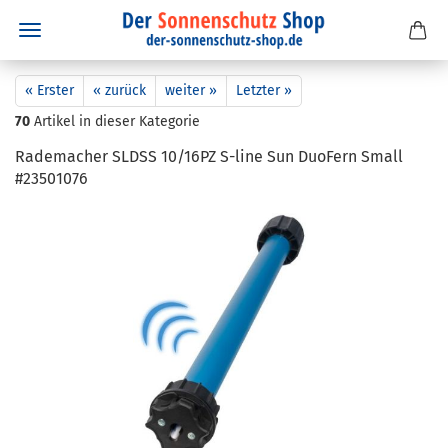
« Erster
« zurück
weiter »
Letzter »
70
Artikel in dieser Kategorie
Ra­de­ma­cher SLDSS 10/16PZ S-​line Sun Du­o­Fern Small
#23501076