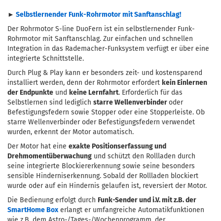
►
Selbstlernender Funk-Rohrmotor mit Sanftanschlag!
Der Rohrmotor S-line DuoFern ist ein selbstlernender Funk-
Rohrmotor mit Sanftanschlag. Zur einfachen und schnellen
Integration in das Rademacher-Funksystem verfügt er über eine
integrierte Schnittstelle.
Durch Plug & Play kann er besonders zeit- und kostensparend
installiert werden, denn der Rohrmotor erfordert
kein Einlernen
der Endpunkte
und
keine Lernfahrt
. Erforderlich für das
Selbstlernen sind lediglich
starre Wellenverbinder
oder
Befestigungsfedern sowie Stopper oder eine Stopperleiste. Ob
starre Wellenverbinder oder Befestigungsfedern verwendet
wurden, erkennt der Motor automatisch.
Der Motor hat eine
exakte Positionserfassung und
Drehmomentüberwachung
und schützt den Rollladen durch
seine integrierte Blockiererkennung sowie seine besonders
sensible Hinderniserkennung. Sobald der Rollladen blockiert
wurde oder auf ein Hindernis gelaufen ist, reversiert der Motor.
Die Bedienung erfolgt durch
Funk-Sender und i.V. mit z.B. der
SmartHome Box
erlangt er umfangreiche Automatikfunktionen
wie z.B. dem Astro-/Tages-/Wochenprogramm, der