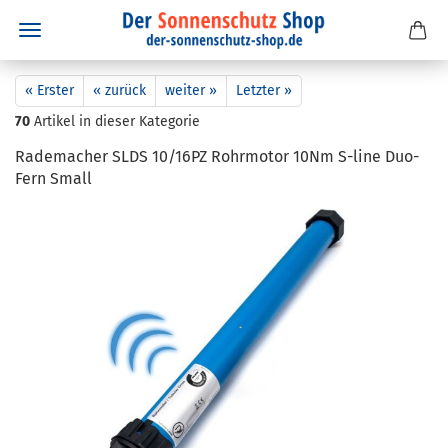
« Erster
« zurück
weiter »
Letzter »
70
Artikel in dieser Kategorie
Ra­de­ma­cher SLDS 10/16PZ Rohr­mo­tor 10Nm S-​line Du­o­
Fern Small