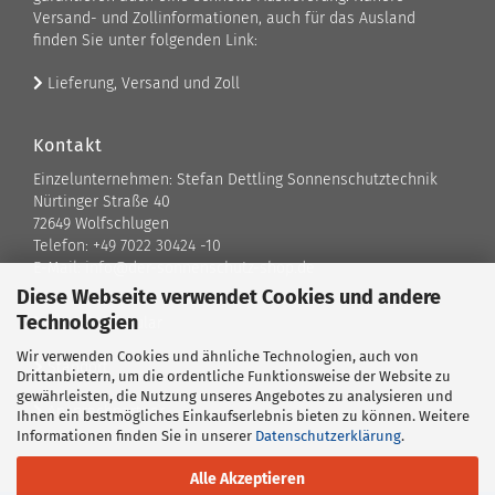
Versand- und Zollinformationen, auch für das Ausland
finden Sie unter folgenden Link:
Lieferung, Versand und Zoll
Kontakt
Einzelunternehmen: Stefan Dettling Sonnenschutztechnik
Nürtinger Straße 40
72649 Wolfschlugen
Telefon: +49 7022 30424 -10
E-Mail: info@der-sonnenschutz-shop.de
Diese Webseite verwendet Cookies und andere
Technologien
Kontaktformular
Wir verwenden Cookies und ähnliche Technologien, auch von
Standort
Drittanbietern, um die ordentliche Funktionsweise der Website zu
gewährleisten, die Nutzung unseres Angebotes zu analysieren und
Ansprechpartner
Ihnen ein bestmögliches Einkaufserlebnis bieten zu können. Weitere
Informationen finden Sie in unserer
Datenschutzerklärung
.
Alle Akzeptieren