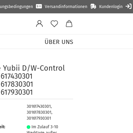
lungsbedingungen
Versandinformationen
Kundenlogin
ÜBER UNS
 #301617830301 #301617930301
 Yubii D/W-​Control
1617430301
1617830301
1617930301
301617430301,
301617830301,
301617930301
it:
Im Zulauf 3-10
Werktage außer