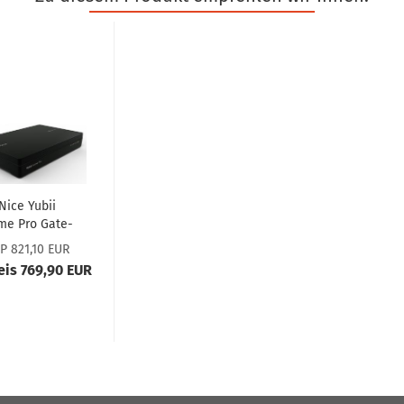
Nice Yubii
me Pro Gate­
way
P 821,10 EUR
01620240301
reis 769,90 EUR