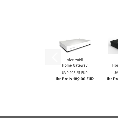
Nice Yubii
Home Gate­way
Ho
#301616040301
UVP 208,25 EUR
UV
#3
Ihr Preis 189,00 EUR
Ihr P