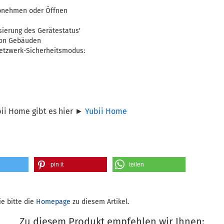
Abnehmen oder Öffnen
isierung des Gerätestatus'
von Gebäuden
etzwerk-Sicherheitsmodus:
bii Home gibt es hier ►
Yubii Home
pin it
teilen
e bitte die
Homepage
zu diesem Artikel.
Zu diesem Produkt empfehlen wir Ihnen: