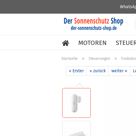
WhatsAp
MOTOREN
STEUE
»
»
Startseite
Steuerungen
Funkste
« Erster
« zurück
weiter »
L