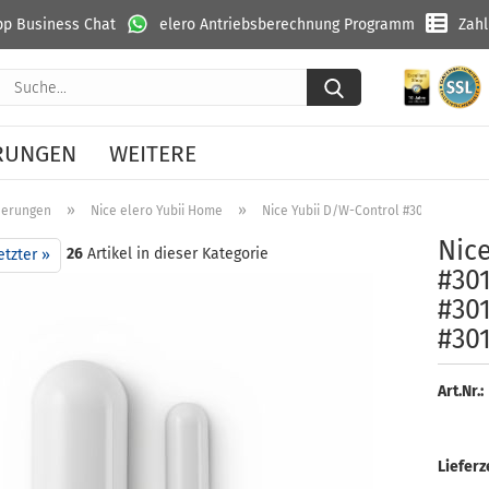
p Business Chat
elero Antriebsberechnung Programm
Zah
Suche...
RUNGEN
WEITERE
»
»
uerungen
Nice elero Yubii Home
Nice Yubii D/W-Control #301617430301
Nice
26
Artikel in dieser Kategorie
etzter »
#30
#30
#30
Art.Nr.:
Lieferze