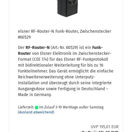
els­ner RF-​Router-​N Funk-​Rou­ter, Zwi­schen­ste­cker
#60529
Der
RF-​Router-N
(Art.-Nr. 60529) ist ein
Funk-​
Router
von Els­ner Elek­tro­nik im Zwischenstecker-​
Format (CEE 7/4) für das Els­ner RF-​Funkprotokoll
mit bi­di­rek­tio­na­ler Wei­ter­lei­tung für bis zu 16
Funk­teil­neh­mer. Das Gerät er­mög­licht die ein­fa­che
Reich­wei­ten­er­wei­te­rung ohne Unterputz-​
Installation und über­zeugt durch seine in­te­grier­te
Aus­gangs­do­se sowie Fer­ti­gung in Deutsch­land –
Made in Ger­ma­ny.
Lieferzeit:
Im Zulauf 3-10 Werktage außer Samstag
(Ausland abweichend)
UVP 195,01 EUR