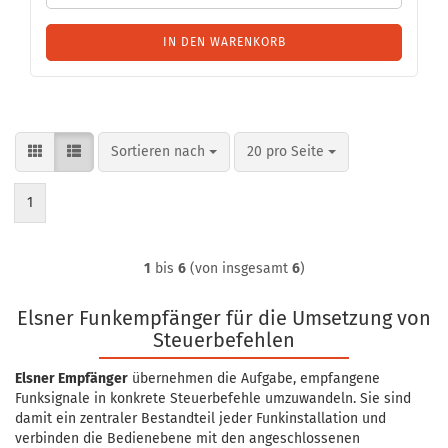
IN DEN WARENKORB
Sortieren nach
pro Seite
Sortieren nach
20 pro Seite
1
1
bis
6
(von insgesamt
6
)
Elsner Funkempfänger für die Umsetzung von
Steuerbefehlen
Elsner Empfänger
übernehmen die Aufgabe, empfangene
Funksignale in konkrete Steuerbefehle umzuwandeln. Sie sind
damit ein zentraler Bestandteil jeder Funkinstallation und
verbinden die Bedienebene mit den angeschlossenen