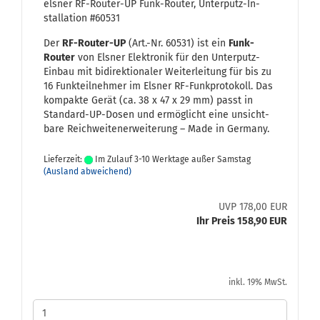
els­ner RF-​Router-​UP Funk-​Rou­ter, Unterputz-​​In­
stal­la­ti­on #60531
Der
RF-​Router-UP
(Art.-Nr. 60531) ist ein
Funk-​
Router
von Els­ner Elek­tro­nik für den Unterputz-​
Einbau mit bi­di­rek­tio­na­ler Wei­ter­lei­tung für bis zu
16 Funk­teil­neh­mer im Els­ner RF-​Funkprotokoll. Das
kom­pak­te Gerät (ca. 38 x 47 x 29 mm) passt in
Standard-​UP-Dosen und er­mög­licht eine un­sicht­
ba­re Reich­wei­ten­er­wei­te­rung – Made in Ger­ma­ny.
Lieferzeit:
Im Zulauf 3-10 Werktage außer Samstag
(Ausland abweichend)
UVP 178,00 EUR
Ihr Preis 158,90 EUR
inkl. 19% MwSt.