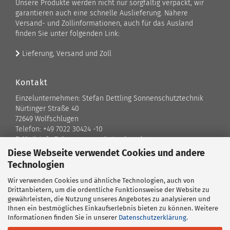
Unsere Produkte werden nicht nur sorgfältig verpackt, wir
garantieren auch eine schnelle Auslieferung. Nähere
Versand- und Zollinformationen, auch für das Ausland
finden Sie unter folgenden Link:
Lieferung, Versand und Zoll
Kontakt
Einzelunternehmen: Stefan Dettling Sonnenschutztechnik
Nürtinger Straße 40
72649 Wolfschlugen
Telefon: +49 7022 30424 -10
E-Mail: info@der-sonnenschutz-shop.de
Diese Webseite verwendet Cookies und andere
Technologien
Kontaktformular
Wir verwenden Cookies und ähnliche Technologien, auch von
Standort
Drittanbietern, um die ordentliche Funktionsweise der Website zu
gewährleisten, die Nutzung unseres Angebotes zu analysieren und
Ansprechpartner
Ihnen ein bestmögliches Einkaufserlebnis bieten zu können. Weitere
Informationen finden Sie in unserer
Datenschutzerklärung
.