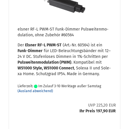
els­ner RF-L PWM-​ST Funk-​Dim­mer Puls­wei­ten­mo­
du­la­ti­on, ohne Zu­be­hör #60564
Der
Els­ner RF-L PWM-​ST
(Art.-Nr. 60564) ist ein
Funk-​Dimmer
für LED-​Beleuchtungsbänder mit 12–
24 V DC. Stu­fen­lo­ses Dim­men in 1%-​Schritten per
Puls­wei­ten­mo­du­la­ti­on (PWM)
. Kom­pa­ti­bel mit
WS1000 Style, WS1000 Con­nect
, Sole­xa II und Sole­
xa Home. Schutz­grad IP54. Made in Ger­ma­ny.
Lieferzeit:
Im Zulauf 3-10 Werktage außer Samstag
(Ausland abweichend)
UVP 225,20 EUR
Ihr Preis 197,90 EUR