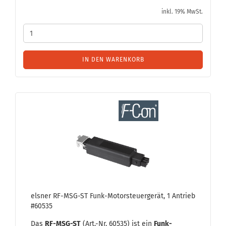
inkl. 19% MwSt.
IN DEN WARENKORB
els­ner RF-​MSG-​ST Funk-​Mo­tor­steu­er­ge­rät, 1 An­trieb
#60535
Das
RF-​MSG-ST
(Art.-Nr. 60535) ist ein
Funk-​