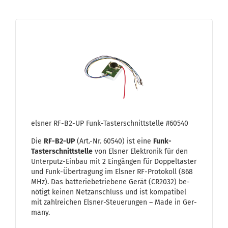
els­ner RF-​B2-UP Funk-​Tas­ter­schnitt­stel­le #60540
Die
RF-​B2-UP
(Art.-Nr. 60540) ist eine
Funk-​
Tasterschnittstelle
von Els­ner Elek­tro­nik für den
Unterputz-​Einbau mit 2 Ein­gän­gen für Dop­pel­tas­ter
und Funk-​Übertragung im Els­ner RF-​Protokoll (868
MHz). Das bat­te­rie­be­trie­be­ne Gerät (CR2032) be­
nö­tigt kei­nen Netz­an­schluss und ist kom­pa­ti­bel
mit zahl­rei­chen Elsner-​Steuerungen – Made in Ger­
ma­ny.