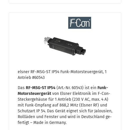
els­ner RF-​MSG-​ST IP54 Funk-​Mo­tor­steu­er­ge­rät, 1
An­trieb #60543
Das
RF-​MSG-ST IP54
(Art.-Nr. 60543) ist ein
Funk-​
Motorsteuergerät
von Els­ner Elek­tro­nik im F-​Con-
Steckergehäuse für 1 An­trieb (230 V AC, max. 4 A)
mit Funk-​Empfang auf 868,2 MHz (Els­ner RF) und
Schutz­art IP 54. Das Gerät eig­net sich für Ja­lou­sien,
Roll­lä­den und Fens­ter und wird in Deutsch­land ge­
fer­tigt – Made in Ger­ma­ny.