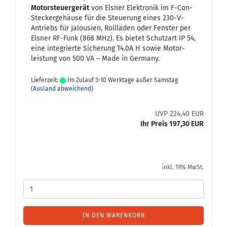
Motorsteuergerät
von Els­ner Elek­tro­nik im F-​Con-
Steckergehäuse für die Steue­rung eines 230-​V-
Antriebs für Ja­lou­sien, Roll­lä­den oder Fens­ter per
Els­ner RF-​Funk (868 MHz). Es bie­tet Schutz­art IP 54,
eine in­te­grier­te Si­che­rung T4.0A H sowie Mo­tor­
leis­tung von 500 VA – Made in Ger­ma­ny.
Lieferzeit:
Im Zulauf 3-10 Werktage außer Samstag
(Ausland abweichend)
UVP 224,40 EUR
Ihr Preis 197,30 EUR
inkl. 19% MwSt.
IN DEN WARENKORB