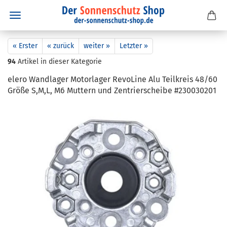
« Erster
« zurück
weiter »
Letzter »
94
Artikel in dieser Kategorie
elero Wand­la­ger Mo­tor­la­ger Re­vo­Li­ne Alu Teil­kreis 48/60
Größe S,M,L, M6 Mut­tern und Zen­trier­schei­be #230030201