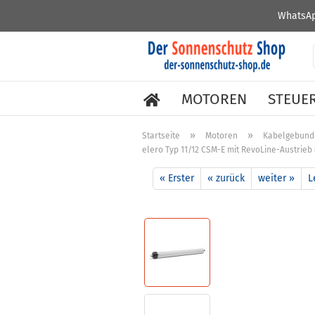
WhatsAp
MOTOREN
STEUE
»
»
Startseite
Motoren
Kabelgebund
elero Typ 11/12 CSM-E mit RevoLine-Austrieb
« Erster
« zurück
weiter »
L