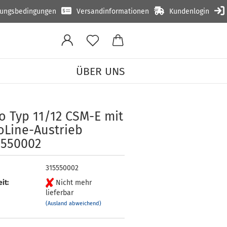
lungsbedingungen
Versandinformationen
Kundenlogin
ÜBER UNS
o Typ 11/12 CSM-E mit
Line-​Austrieb
5550002
315550002
it:
Nicht mehr
lieferbar
(Ausland abweichend)