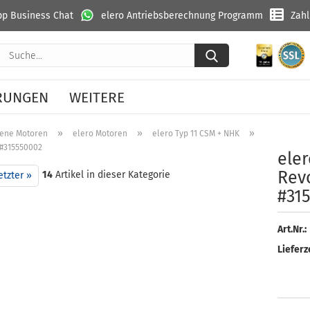
p Business Chat
elero Antriebsberechnung Programm
Zah
Suche...
RUNGEN
WEITERE
»
»
»
ene Motoren
elero Motoren
elero Typ 11 CSM + NHK
 #315550002
eler
Revo
14
Artikel in dieser Kategorie
etzter »
#31
Art.Nr.:
Lieferze