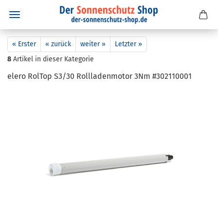
« Erster
« zurück
weiter »
Letzter »
8
Artikel in dieser Kategorie
elero Rol­Top S3/30 Roll­la­den­mo­tor 3Nm #302110001