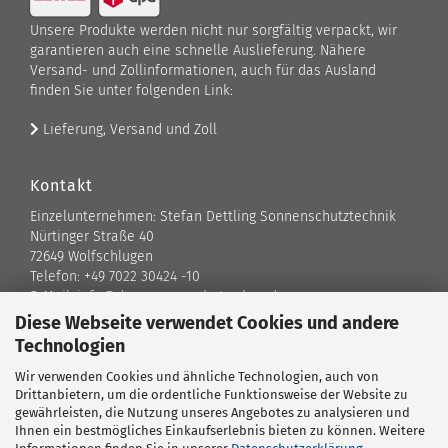
Unsere Produkte werden nicht nur sorgfältig verpackt, wir
garantieren auch eine schnelle Auslieferung. Nähere
Versand- und Zollinformationen, auch für das Ausland
finden Sie unter folgenden Link:
Lieferung, Versand und Zoll
Kontakt
Einzelunternehmen: Stefan Dettling Sonnenschutztechnik
Nürtinger Straße 40
72649 Wolfschlugen
Telefon: +49 7022 30424 -10
E-Mail: info@der-sonnenschutz-shop.de
Diese Webseite verwendet Cookies und andere
Technologien
Kontaktformular
Wir verwenden Cookies und ähnliche Technologien, auch von
Standort
Drittanbietern, um die ordentliche Funktionsweise der Website zu
gewährleisten, die Nutzung unseres Angebotes zu analysieren und
Ansprechpartner
Ihnen ein bestmögliches Einkaufserlebnis bieten zu können. Weitere