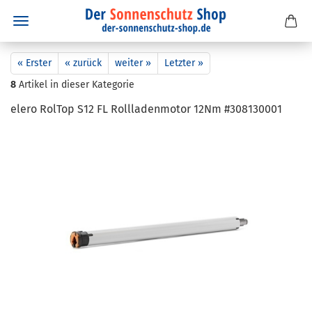
« Erster
« zurück
weiter »
Letzter »
8
Artikel in dieser Kategorie
elero Rol­Top S12 FL Roll­la­den­mo­tor 12Nm #308130001