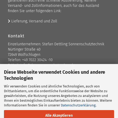
garantieren auch eine schnelle Auslieferung. Nähere
Versand- und Zollinformationen, auch für das Ausland
finden Sie unter folgenden Link:
Lieferung, Versand und Zoll
Kontakt
Einzelunternehmen: Stefan Dettling Sonnenschutztechnik
Nürtinger Straße 40
72649 Wolfschlugen
Telefon: +49 7022 30424 -10
E-Mail: info@der-sonnenschutz-shop.de
Diese Webseite verwendet Cookies und andere
Technologien
Kontaktformular
Wir verwenden Cookies und ähnliche Technologien, auch von
Standort
Drittanbietern, um die ordentliche Funktionsweise der Website zu
gewährleisten, die Nutzung unseres Angebotes zu analysieren und
Ansprechpartner
Ihnen ein bestmögliches Einkaufserlebnis bieten zu können. Weitere
Informationen finden Sie in unserer
Datenschutzerklärung
.
Alle Akzeptieren