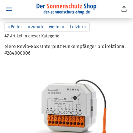
« Erster
« zurück
weiter »
Letzter »
47
Artikel in dieser Kategorie
elero Revio-​868 Un­ter­putz Funk­emp­fän­ger bi­di­rek­tio­nal
#284000006