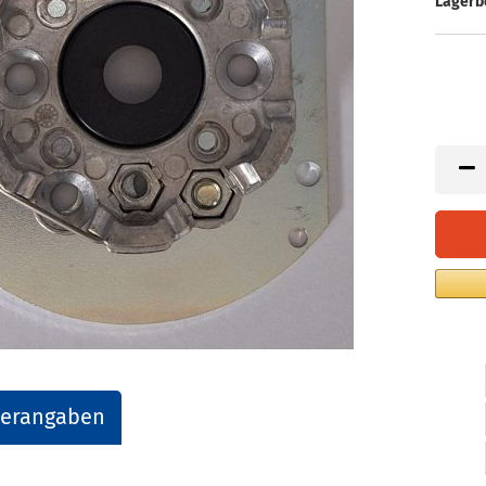
Lagerb
lerangaben