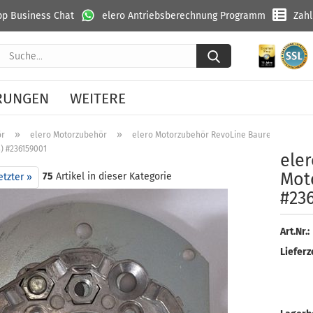
p Business Chat
elero Antriebsberechnung Programm
Zah
Suche...
RUNGEN
WEITERE
»
»
ör
elero Motorzubehör
elero Motorzubehör RevoLine Baureihe M - Ø 
) #236159001
eler
Mo­t
75
Artikel in dieser Kategorie
etzter »
#23
Art.Nr.:
Lieferze