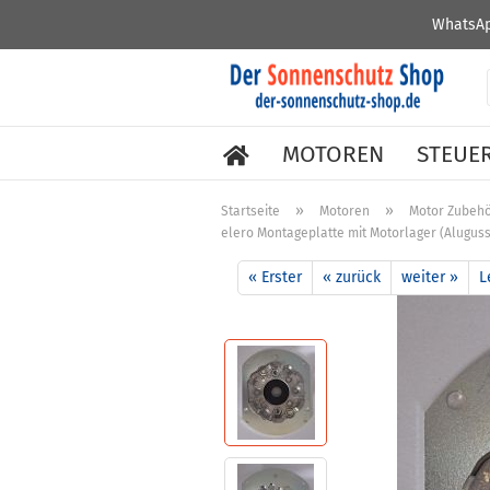
WhatsAp
MOTOREN
STEUE
»
»
Startseite
Motoren
Motor Zubeh
elero Montageplatte mit Motorlager (Aluguss
« Erster
« zurück
weiter »
L