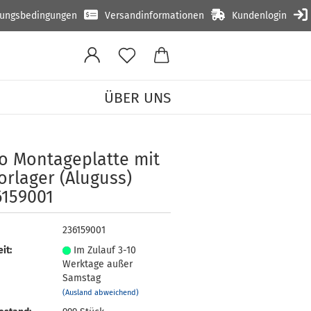
lungsbedingungen
Versandinformationen
Kundenlogin
ÜBER UNS
»
45 mm
o Mon­ta­ge­plat­te mit
or­la­ger (Alu­guss)
6159001
236159001
it:
Im Zulauf 3-10
Werktage außer
Samstag
(Ausland abweichend)